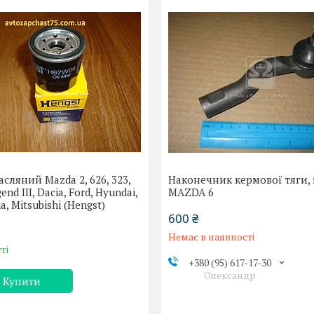
асляний Mazda 2, 626, 323,
Наконечник кермової тяги,
end III, Dacia, Ford, Hyundai,
MAZDA 6
Kia, Mitsubishi (Hengst)
600 ₴
Немає в наявності
ті
+380 (95) 617-17-30
Олександр
Купити