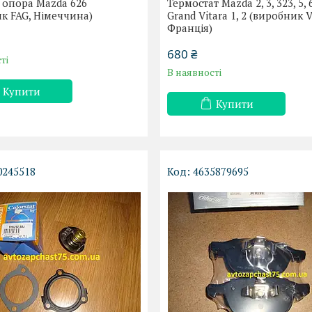
 опора Mazda 626
Термостат Mazda 2, 3, 323, 5, 
к FAG, Німеччина)
Grand Vitara 1, 2 (виробник V
Франція)
680 ₴
ті
В наявності
Купити
Купити
0245518
4635879695