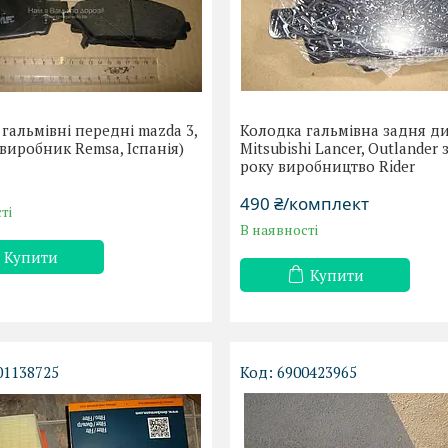
гальмівні передні mazda 3,
Колодка гальмівна задня д
(виробник Remsa, Іспанія)
Mitsubishi Lancer, Outlander 
року виробництво Rider
490 ₴/комплект
ті
В наявності
Купити
Купити
01138725
6900423965