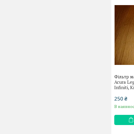
Фільтр м
Acura Leg
Infiniti, 
250 ₴
В наявнос