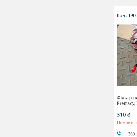
190
Фільтр п
Premacy,
310 ₴
Немає в н
+380 