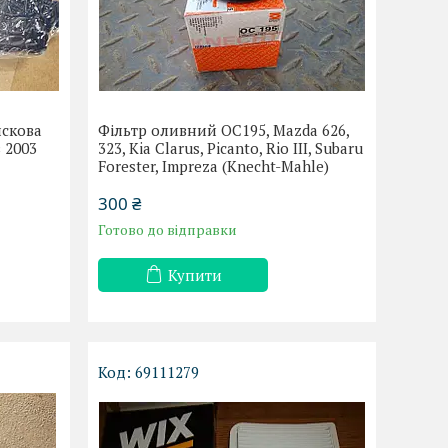
искова
Фільтр оливний OC195, Mazda 626,
з 2003
323, Kia Clarus, Picanto, Rio III, Subaru
Forester, Impreza (Knecht-Mahle)
300 ₴
Готово до відправки
Купити
69111279