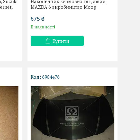
6, Suzuki
Наконечник кермових тяг, лівий
ernet,
MAZDA 6 виробництво Moog
675 ₴
В наявності
Купити
6984476