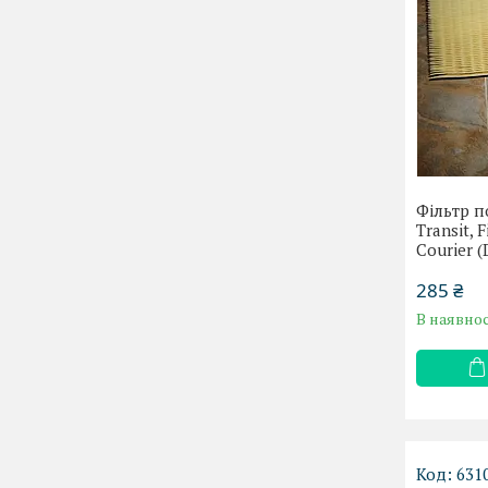
Фільтр п
Transit, 
Courier 
285 ₴
В наявнос
631