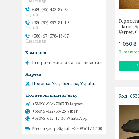
Олександр
+380 (95) 422-89-25
Сергій
Термоста
+380 (93) 892-81-19
Clarus, 
Сергій
Vernet, 
+380 (67) 378-18-07
Олександр
1 050 ₴
В наявнос
Інтернет-магазин автозапчастин
Половка, 78а, Полтава, Україна
633
+38096-984-7007 Telegram
+38095-422-89-25 Viber
+38095-617-17-30 WhatsApp
Месенджер Signal
+38095617 17 30