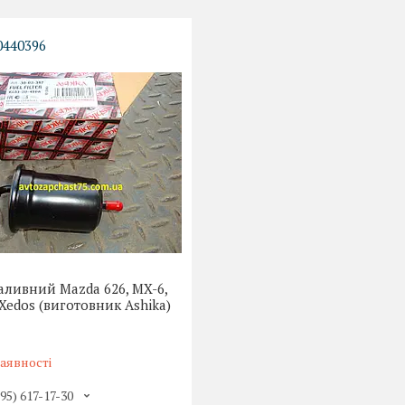
0440396
аливний Mazda 626, MX-6,
 Xedos (виготовник Ashika)
аявності
(95) 617-17-30