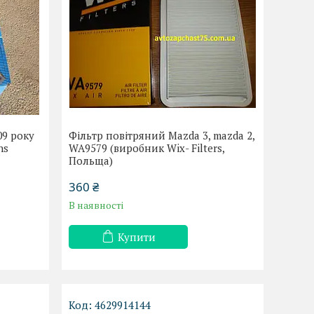
09 року
Фільтр повітряний Mazda 3, mazda 2,
hs
WA9579 (виробник Wix- Filters,
Польща)
360 ₴
В наявності
Купити
4629914144