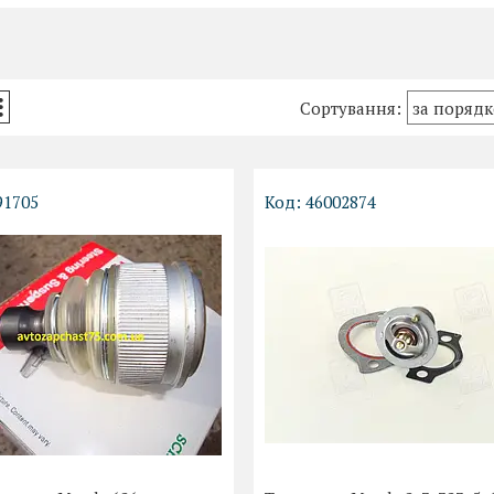
91705
46002874