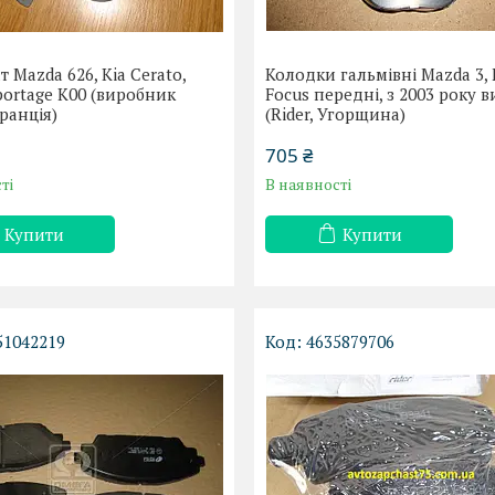
т Mazda 626, Kia Cerato,
Колодки гальмівні Mazda 3, 
Sportage K00 (виробник
Focus передні, з 2003 року 
Франція)
(Rider, Угорщина)
705 ₴
ті
В наявності
Купити
Купити
51042219
4635879706