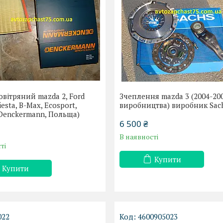
овітряний mazda 2, Ford
Зчеплення mazda 3 (2004-20
Fiesta, B-Max, Ecosport,
виробництва) виробник Sac
(Denckermann, Польща)
6 500 ₴
В наявності
ті
Купити
Купити
022
4600905023