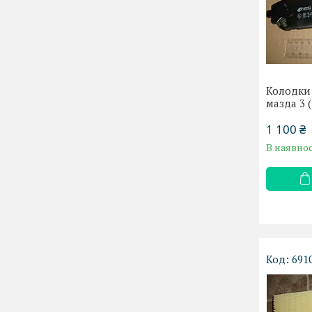
Колодки 
мазда 3 
1 100 ₴
В наявнос
691