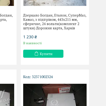
Богдан,
Дзеркало Богдан, Еталон, СуперМаз,
рта,
Камаз, з підігрівом, 443х215 мм,
сферичне, 24 вольти(комплект 2
штуки) Дорожня карта, Харків
1 230 ₴
В наявності
Купити
32371002324