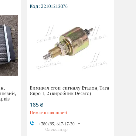
32101212076
н,
Вимикач стоп-сигналу Еталон, Тата
нієвий,
Євро 1, 2 (виробник Decaro)
арків
185 ₴
Немає в наявності
+380 (95) 617-17-30
Олександр