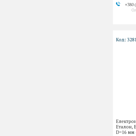
+380 
О
328
Електро
Еталон, 
D=16 мм 