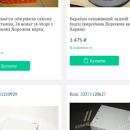
вигун обігрівача салону
Барабан гальмівний задній 
талон, 24 вольт (в зборі з
Isuzu (виробник Дорожня ка
кою) Дорожня карта,
Харків)
3 475 ₴
В наявності
ті
Купити
Купити
51210929
32371120627