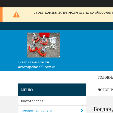
Зараз компанія не може швидко обробляти 
Інтернет-магазин
avtozapchast75.com.ua
ГОЛОВН
ДОГОВІР
Фотогалерея
Богдан,
Товари та послуги