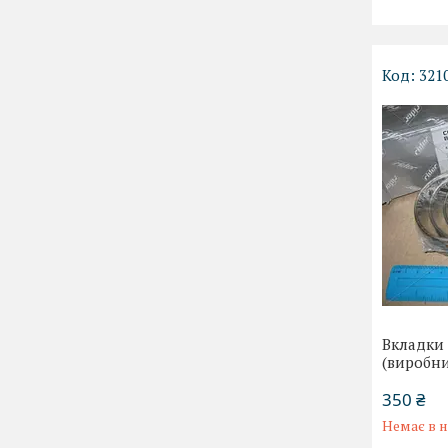
321
Вкладки 
(виробни
350 ₴
Немає в н