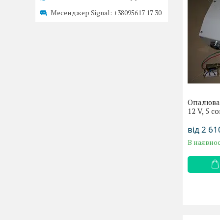
Месенджер Signal
+38095617 17 30
Опалювач
12 V, 5 с
від 2 61
В наявнос