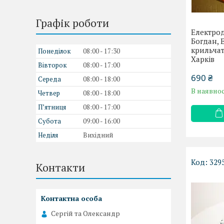
Графік роботи
Електрод
Богдан, Е
крильчат
Понеділок
08:00
17:30
Харків
Вівторок
08:00
17:00
690 ₴
Середа
08:00
18:00
В наявнос
Четвер
08:00
18:00
Пʼятниця
08:00
17:00
Субота
09:00
16:00
Неділя
Вихідний
329
Контакти
Сергій та Олександр