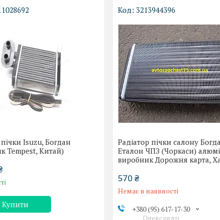
11028692
3213944396
 пічки Isuzu, Богдан
Радіатор пічки салону Богда
к Tempest, Китай)
Еталон ЧПЗ (Чоркаси) алюмі
виробник Дорожня карта, Х
₴
570 ₴
ті
Немає в наявності
Купити
+380 (95) 617-17-30
Олександр