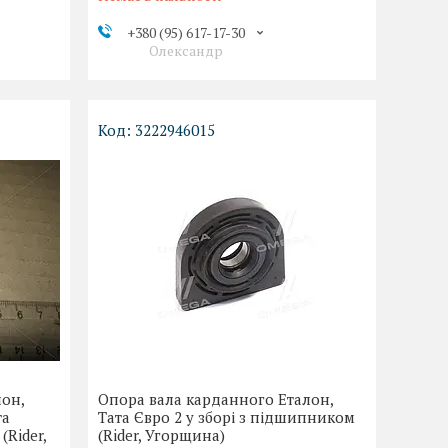
+380 (95) 617-17-30
Олександр
3222946015
лон,
Опора вала карданного Еталон,
та
Тата Євро 2 у зборі з підшипником
(Rider,
(Rider, Угорщина)