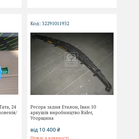
32291011932
ата, 24
Ресора задня Еталон, Іван 10
ловенія/
аркушів виробництво Rider,
Угорщина
від 10 400 ₴
Немає в наявності