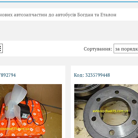
ових автозапчастин до автобусів Богдан та Еталон
7892794
3235799448