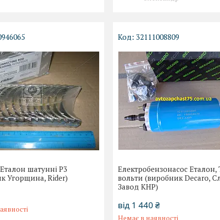
0946065
32111008809
Еталон шатунні Р3
Електробензонасос Еталон, Т
к Угорщина, Rider)
вольти (виробник Decaro, С
Завод КНР)
від 1 440 ₴
аявності
Немає в наявності