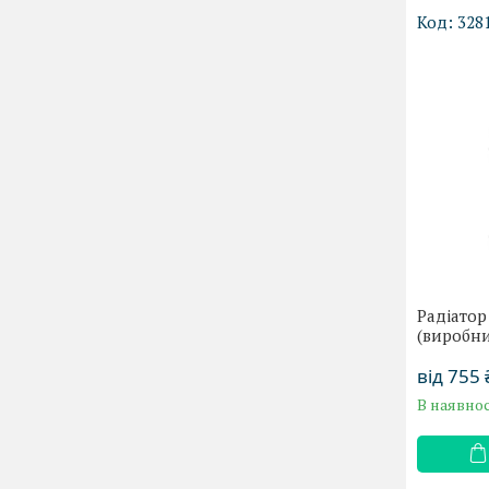
328
Радіатор
(виробни
від 755 
В наявнос