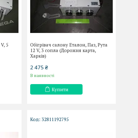
V, 5
Обігрівач салону Еталон, Паз, Рута
)
12 V, 3 сопла (Дорожня карта,
Харків)
2 475 ₴
В наявності
Купити
32811192795