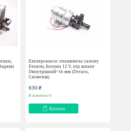
огдан,
Електронасос опалювача салону
Харків)
Еталон, Богдан 12 V, під шланг
Dвнутрішній=16 мм (Decaro,
Словенія)
630 ₴
В наявності
Купити