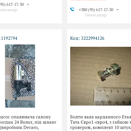
(95) 617-17-30
лександр
+380 (95) 617-17-30
Олександр
11192794
3222994126
насос опалювача салону
Болти вала карданного Ета
Богдан 24 Вольт, під шланг
Тата Євро1-євро4, з гайкою 
(виробник Decaro,
гровером, комплект 10 штук 