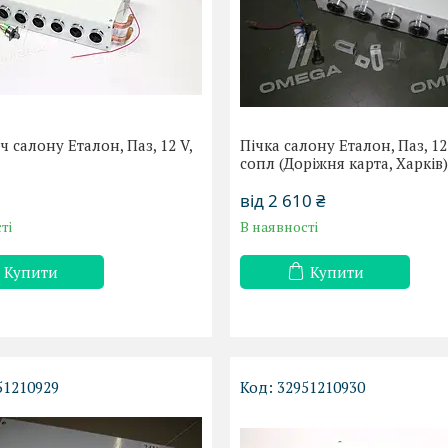
 салону Еталон, Паз, 12 V,
Пічка салону Еталон, Паз, 12 
сопл (Доріжня карта, Харків
від 2 610 ₴
ті
В наявності
Купити
Купити
51210929
32951210930