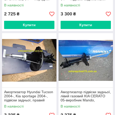
правий газовий виробництво
газовий виробництво Mando,
В наявності
В наявності
Mando
Південна Кор
2 725
3 300
₴
₴
Купити
Купити
Амортизатор Hyundai Tucson
Амортизатор підвіски задньої,
2004-, Kia sportage 2004-,
лівий газовий KIA CERATO
підвіски задньої, правий
05-виробник Mando,
газовий, виробництво Mando
Південна Корея
В наявності
В наявності