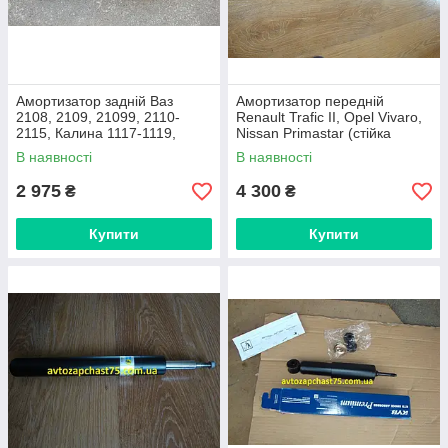
Амортизатор задній Ваз
Амортизатор передній
2108, 2109, 21099, 2110-
Renault Trafic II, Opel Vivaro,
2115, Калина 1117-1119,
Nissan Primastar (стійка
Пріора 2170-2172 (виробник
олійна) виробник Kayaba
В наявності
В наявності
KYB)
2 975
4 300
₴
₴
Купити
Купити