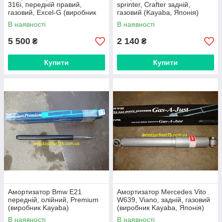
316i, передній правий,
sprinter, Crafter задній,
газовий, Excel-G (виробник
газовий (Kayaba, Японія)
Kayaba, Іспанія)
В наявності
В наявності
5 500
2 140
₴
₴
Купити
Купити
Амортизатор Bmw E21
Амортизатор Mercedes Vito
передній, олійний, Premium
W639, Viano, задній, газовий
(виробник Kayaba)
(виробник Kayaba, Японія)
В наявності
В наявності