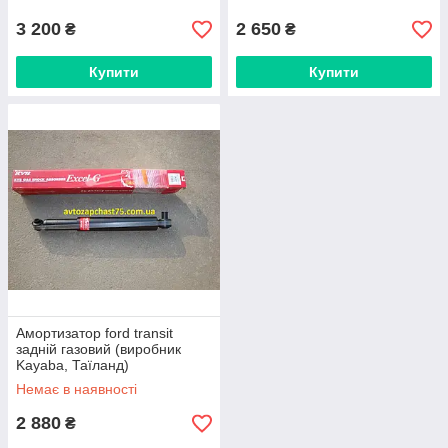
3 200
2 650
₴
₴
Купити
Купити
Амортизатор ford transit
задній газовий (виробник
Kayaba, Таїланд)
Немає в наявності
2 880
₴