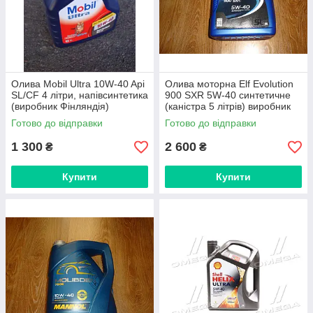
Олива Mobil Ultra 10W-40 Api
Олива моторна Elf Evolution
SL/CF 4 літри, напівсинтетика
900 SXR 5W-40 синтетичне
(виробник Фінляндія)
(каністра 5 літрів) виробник
Готово до відправки
Готово до відправки
1 300
2 600
₴
₴
Купити
Купити