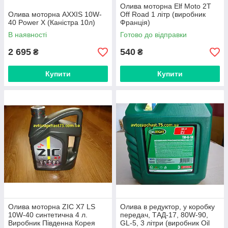
Олива моторна Elf Moto 2T
Олива моторна AXXIS 10W-
Off Road 1 літр (виробник
40 Power Х (Каністра 10л)
Франція)
В наявності
Готово до відправки
2 695
540
₴
₴
Купити
Купити
Олива моторна ZIC X7 LS
Олива в редуктор, у коробку
10W-40 синтетична 4 л.
передач, ТАД-17, 80W-90,
Виробник Південна Корея
GL-5, 3 літри (виробник Oil