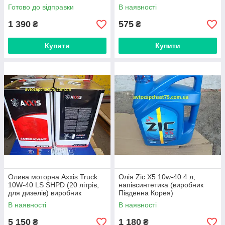
Right, Україна)
Готово до відправки
В наявності
1 390
575
₴
₴
Купити
Купити
Олива моторна Axxis Truck
Олія Zic X5 10w-40 4 л,
10W-40 LS SHPD (20 літрів,
напівсинтетика (виробник
для дизелів) виробник
Південна Корея)
Польща
В наявності
В наявності
5 150
1 180
₴
₴