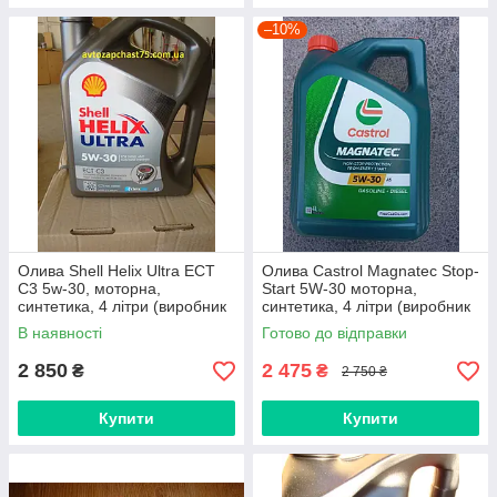
–10%
Олива Shell Helix Ultra ECT
Олива Castrol Magnatec Stop-
C3 5w-30, моторна,
Start 5W-30 моторна,
синтетика, 4 літри (виробник
синтетика, 4 літри (виробник
Німеччина)
Німеччина)
В наявності
Готово до відправки
2 850
2 475
₴
₴
2 750 ₴
Купити
Купити