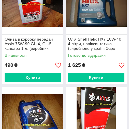
Олива в коробку передач
Олія Shell Helix HX7 10W-40
Axxis 75W-90 GL-4, GL-5
4 літри, напівсинтетика
каністра 1 л. (виробник
(вироблено у країні Эвро
Польща)
Союзу)
В наявності
Готово до відправки
490
1 625
₴
₴
Купити
Купити