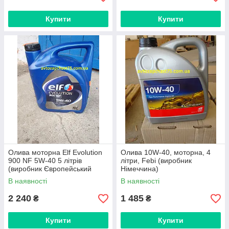
Купити
Купити
Олива моторна Elf Evolution
Олива 10W-40, моторна, 4
900 NF 5W-40 5 літрів
літри, Febi (виробник
(виробник Європейський
Німеччина)
союз)
В наявності
В наявності
2 240
1 485
₴
₴
Купити
Купити