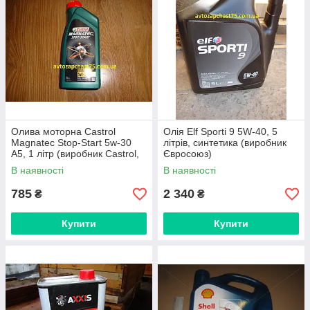
Олива моторна Castrol
Олія Elf Sporti 9 5W-40, 5
Magnatec Stop-Start 5w-30
літрів, синтетика (виробник
A5, 1 літр (виробник Castrol,
Євросоюз)
Німеччина)
В наявності
В наявності
785
2 340
₴
₴
Купити
Купити