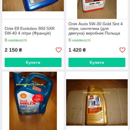
Олія Axxis 5W-30 Gold Sint 4
Олія Elf Evolution 900 SXR
літри, синтетика (для
5W-40 4 літри (Франція)
двигуна) виробник Польща
В наявності
В наявності
2 150
1 420
₴
₴
Купити
Купити