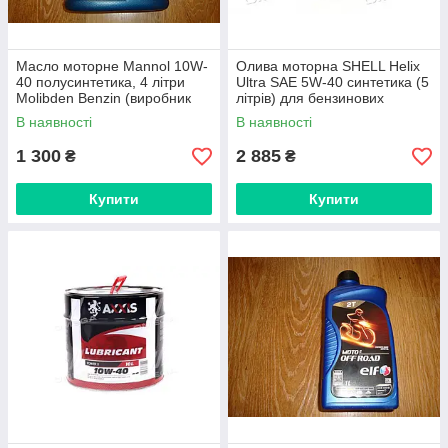
Масло моторне Mannol 10W-
Олива моторна SHELL Helix
40 полусинтетика, 4 літри
Ultra SAE 5W-40 синтетика (5
Molibden Benzin (виробник
літрів) для бензинових
Європейський союз)
двигунів
В наявності
В наявності
1 300
2 885
₴
₴
Купити
Купити