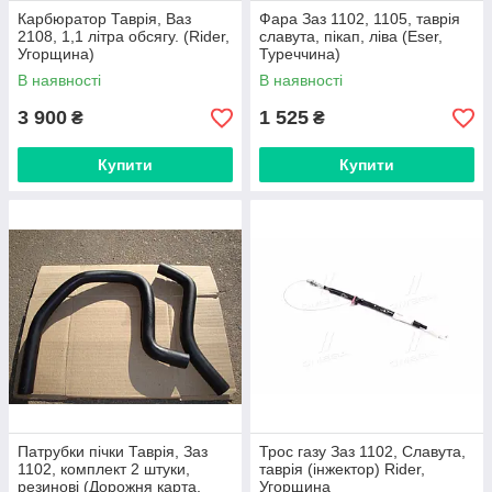
Карбюратор Таврія, Ваз
Фара Заз 1102, 1105, таврія
2108, 1,1 літра обсягу. (Rider,
славута, пікап, ліва (Eser,
Угорщина)
Туреччина)
В наявності
В наявності
3 900
1 525
₴
₴
Купити
Купити
Патрубки пічки Таврія, Заз
Трос газу Заз 1102, Славута,
1102, комплект 2 штуки,
таврія (інжектор) Rider,
резинові (Дорожня карта,
Угорщина