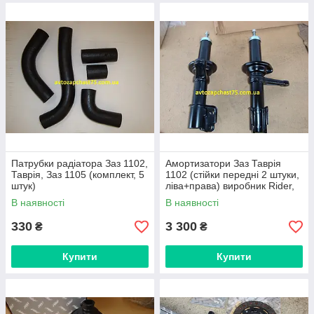
Патрубки радіатора Заз 1102,
Амортизатори Заз Таврія
Таврія, Заз 1105 (комплект, 5
1102 (стійки передні 2 штуки,
штук)
ліва+права) виробник Rider,
Угорщина
В наявності
В наявності
330
3 300
₴
₴
Купити
Купити