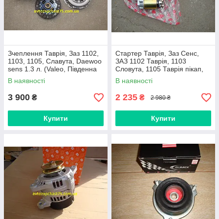
Зчеплення Таврія, Заз 1102,
Стартер Таврія, Заз Сенс,
1103, 1105, Славута, Daewoo
ЗАЗ 1102 Таврія, 1103
sens 1.3 л. (Valeo, Південна
Словута, 1105 Таврія пікап,
Корея)
Daewoo Sens (Дорожна
В наявності
В наявності
карта)
3 900
2 235
₴
₴
2 980 ₴
Купити
Купити