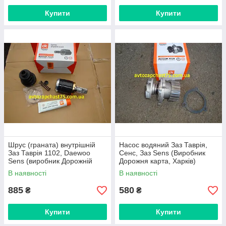
Купити
Купити
Шрус (граната) внутрішній
Насос водяний Заз Таврія,
Заз Таврія 1102, Daewoo
Сенс, Заз Sens (Виробник
Sens (виробник Дорожній
Дорожня карта, Харків)
мап, Харків)
В наявності
В наявності
885
580
₴
₴
Купити
Купити