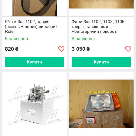
Р/к гм Заз 1102, таврія
Фари Заз 1102, 1103, 1105,
(ремінь + ролик) виробник
таврія, таврія пікап,
Rider
жовтогарячий поворот,
комплект 2 шт (виробник
В наявності
В наявності
Eser, Туреччина)
820
3 050
₴
₴
Купити
Купити