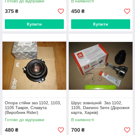
Готово до відправки
В наявності
375
450
₴
₴
Купити
Купити
Опора стійки заз 1102, 1103,
Шрус зовнішній Заз 1102,
1105 Таврія, Славута
1105, Daewoo Sens (Дорожня
(Виробник Rider)
карта, Харків)
Готово до відправки
В наявності
480
700
₴
₴