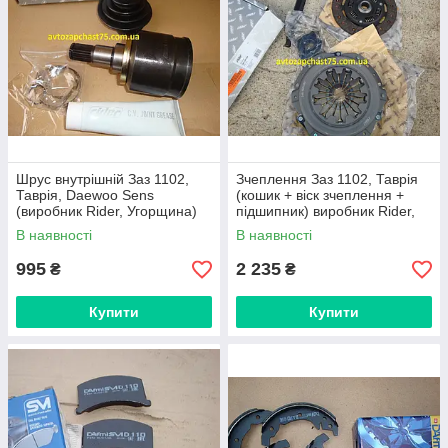
Шрус внутрішній Заз 1102,
Зчеплення Заз 1102, Таврія
Таврія, Daewoo Sens
(кошик + віск зчеплення +
(виробник Rider, Угорщина)
підшипник) виробник Rider,
Угорщина
В наявності
В наявності
995
2 235
₴
₴
Купити
Купити