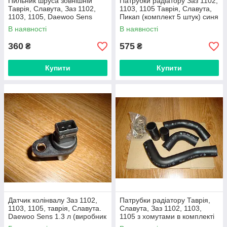
Пильник шруса зовнішній
Патрубки радіатору Заз 1102,
Таврія, Славута, Заз 1102,
1103, 1105 Таврія, Славута,
1103, 1105, Daewoo Sens
Пикап (комплект 5 штук) синя
(хомути + змащення) Україна
гума, виробник Біла Церква,
В наявності
В наявності
Україна
360
575
₴
₴
Купити
Купити
Датчик колінвалу Заз 1102,
Патрубки радіатору Таврія,
1103, 1105, таврія, Славута.
Славута, Заз 1102, 1103,
Daewoo Sens 1.3 л (виробник
1105 з хомутами в комплекті
Aurora)
(5 штук) виробник АТ