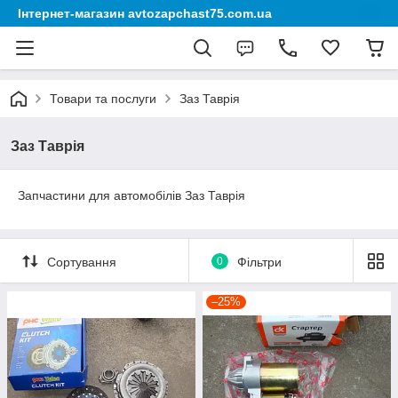
Інтернет-магазин avtozapchast75.com.ua
Товари та послуги
Заз Таврія
Заз Таврія
Запчастини для автомобілів Заз Таврія
Сортування
0
Фільтри
–25%