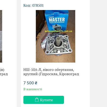
078501
ів)
НШ-50А-Л, лівого обертання,
оград
круглий (Гідросила, Кіровоград
7 500 ₴
В наявності
Купити