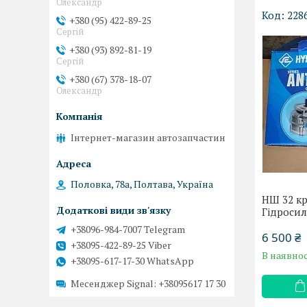
Олександр
228
+380 (95) 422-89-25
Сергій
+380 (93) 892-81-19
Сергій
+380 (67) 378-18-07
Олександр
Інтернет-магазин автозапчастин
Половка, 78а, Полтава, Україна
НШ 32 кр
Гідросил
+38096-984-7007 Telegram
6 500 ₴
+38095-422-89-25 Viber
В наявнос
+38095-617-17-30 WhatsApp
Месенджер Signal
+38095617 17 30