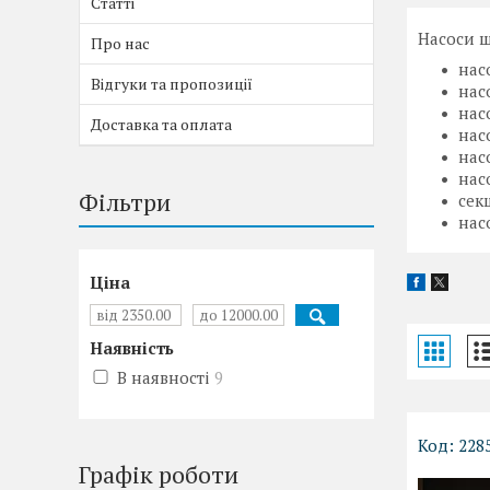
Статті
Насоси ш
Про нас
насо
Відгуки та пропозиції
насо
насо
Доставка та оплата
насо
нас
насо
Фільтри
сек
нас
Ціна
Наявність
В наявності
9
228
Графік роботи