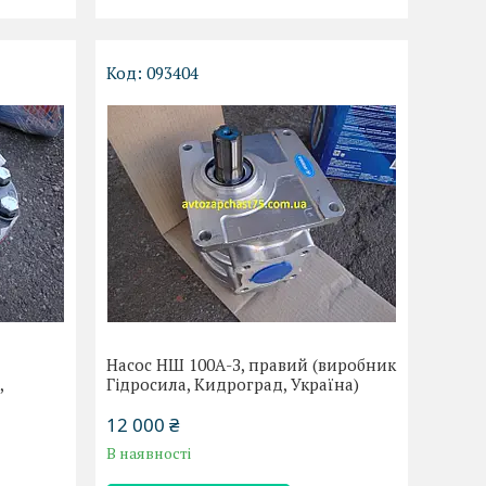
093404
Насос НШ 100А-З, правий (виробник
,
Гідросила, Кидроград, Україна)
12 000 ₴
В наявності