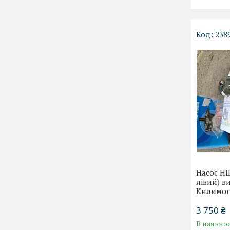
238
Насос НШ
лівий) в
Килимог
3 750 ₴
В наявнос