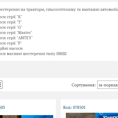
естеренні на трактори, сільгосптехніку та вантажні автомобіл
си серії "К"
си серії "Т"
си серії "G"
си серії "Master"
оси серії "ANTEY"
си серії "Р"
ційні насоси
оси масляні шестеренні типу НМШ
503
078501