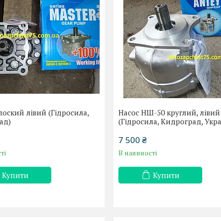
оский лівий (Гідросила,
Насос НШ-50 круглий, лівий
ад)
(Гідросила, Кидроград, Укра
7 500 ₴
ті
В наявності
Купити
Купити