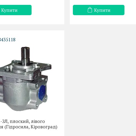
Купити
Купити
8435118
ЗЛ, плоский, лівого
я (Гідросила, Кіровоград)