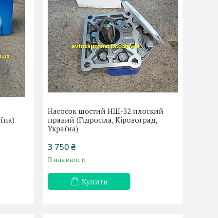
Насосок шостий НШ-32 плоский
їна)
правий (Гідросіла, Кіровоград,
Україна)
3 750 ₴
В наявності
Купити