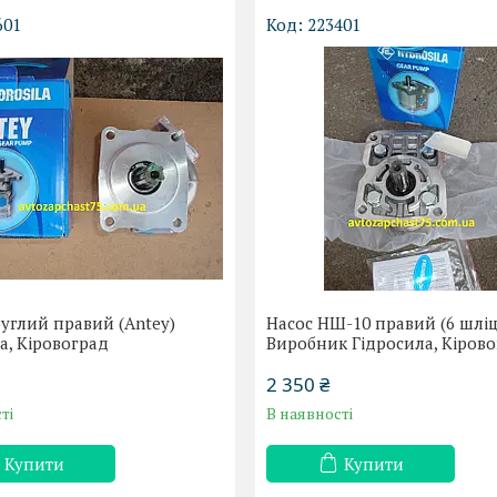
601
223401
углий правий (Antey)
Насос НШ-10 правий (6 шліц
а, Кіровоград
Виробник Гідросила, Кіров
2 350 ₴
ті
В наявності
Купити
Купити