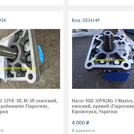
924
0234149
-32УК-ЗЛ, М-ЗЛ (плоский,
Насос НШ-50УК(М)-3 Master,
иробництво Гідросилу,
плоский, правий (Гідросила
рад
Кіровоград, Україна)
4 000 ₴
ті
В наявності