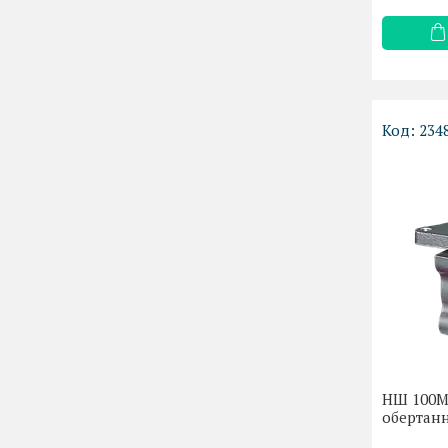
234
НШ 100М-
обертанн