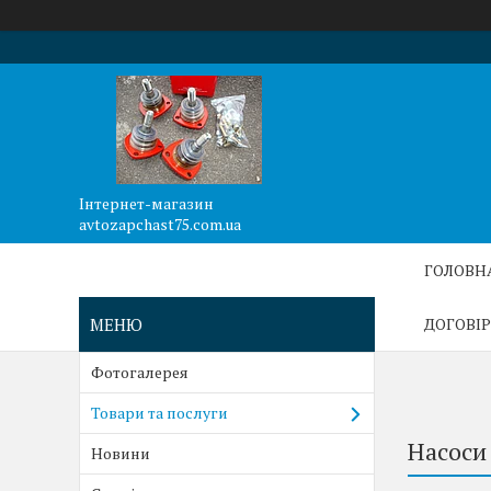
Інтернет-магазин
avtozapchast75.com.ua
ГОЛОВН
ДОГОВІР
Фотогалерея
Товари та послуги
Насоси
Новини