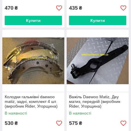
470
435
₴
₴
Купити
Купити
Колодки гальмівні daewoo
Важіль Daewoo Matiz, Деу
matiz, задні, комплект 4 шт.
матиз, передній (виробник
(виробник Rider, Угорщина)
Rider, Угорщина)
В наявності
В наявності
530
575
₴
₴