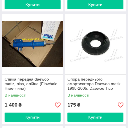
Купити
Купити
Стійка передня daewoo
Опора переднього
matiz, ліва, олійна (Finwhale,
амортизатора Daewoo matiz
Німеччина)
1998-2005, Daewoo Tico
1991-2001 (CTR, Південна
В наявності
В наявності
Корея)
1 400
175
₴
₴
Купити
Купити