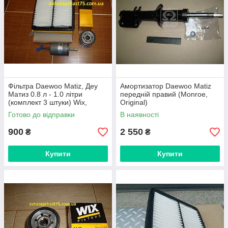
Фільтра Daewoo Matiz, Деу
Амортизатор Daewoo Matiz
Матиз 0.8 л - 1.0 літри
передній правий (Monroe,
(комплект 3 штуки) Wix,
Original)
Польща
Готово до відправки
В наявності
900
2 550
₴
₴
Купити
Купити