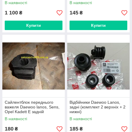
(виробник Kayaba)
(виробник NGK, Франція)
В наявності
В наявності
1 100
145
₴
₴
Купити
Купити
Сайлентблок переднього
Відбійники Daewoo Lanos,
важеля Daewoo lanos, Sens,
задні (комплект 2 верхніх + 2
Opel Kadett E задній
нижні)
(виробник Rider, Угорщина)
В наявності
В наявності
180
185
₴
₴