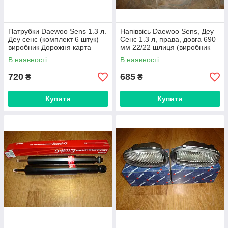
Патрубки Daewoo Sens 1.3 л.
Напіввісь Daewoo Sens, Деу
Деу сенс (комплект 6 штук)
Сенс 1.3 л, права, довга 690
виробник Дорожня карта
мм 22/22 шлиця (виробник
ASR Extreme, Україна)
В наявності
В наявності
720
685
₴
₴
Купити
Купити