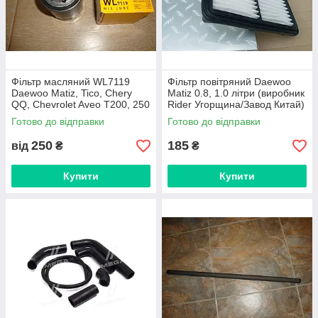
Фільтр масляний WL7119
Фільтр повітряний Daewoo
Daewoo Matiz, Tico, Chery
Matiz 0.8, 1.0 літри (виробник
QQ, Chevrolet Aveo T200, 250
Rider Угорщина/Завод Китай)
, Daihatsu Charade (Wix
Готово до відправки
Готово до відправки
,Польща)
250
185
від
₴
₴
Купити
Купити