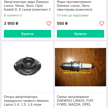
Амортизатори задні Daewoo
Фари противотуманні
Lanos, Nexia, Sens, Opel
Daewoo Lanos, Sens
Kadett D, E газові (комплект 2
ліва+права (комплект)
штуки) виробник Kayaba,
виробник Standard
В наявності
Готово до відправки
Тайланд
3 950
550
₴
₴
Купити
Купити
Опора амортизатора
Свічка запалювання
переднього правого daewoo
DAEWOO LANOS, FIAT,
Lanos 1.4, 1.5, 1.6 літри
FORD, MAZDA, OPEL