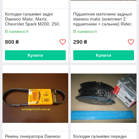
Колодки гальмівні задні
Підшипник маточини задньої
Daewoo Matiz, Матіз,
daewoo matiz (комплект 2
Chevrolet Spark М200, 250,
підшипники + сальник) Rider,
300 (виробник Sangsin,
Угорщина
В наявності
В наявності
Південна Корея)
800
290
₴
₴
Купити
Купити
Ремінь генератора Daewoo
Колодки гальмівні передні