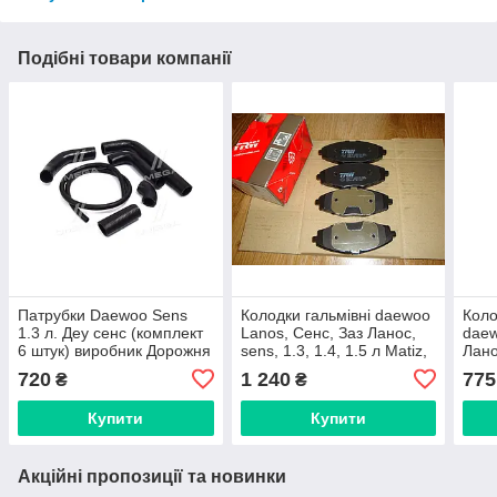
Подібні товари компанії
Патрубки Daewoo Sens
Колодки гальмівні daewoo
Коло
1.3 л. Деу сенс (комплект
Lanos, Сенс, Заз Ланос,
daew
6 штук) виробник Дорожня
sens, 1.3, 1.4, 1.5 л Matiz,
Лано
карта
Chery QQ 0.8, 1,0 передні
Mati
720
1 240
775
₴
₴
(виробник TRW)
(вир
Opti
Купити
Купити
Акційні пропозиції та новинки