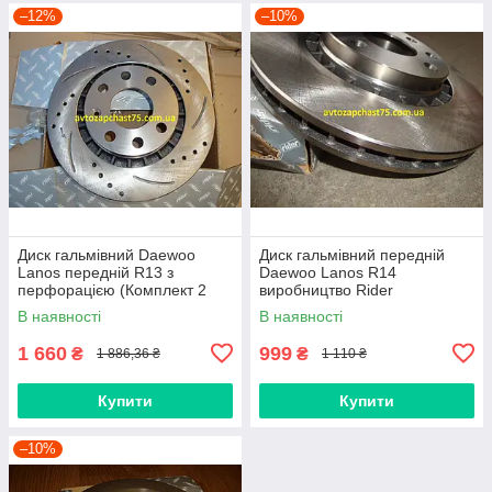
–12%
–10%
Диск гальмівний Daewoo
Диск гальмівний передній
Lanos передній R13 з
Daewoo Lanos R14
перфорацією (Комплект 2
виробництво Rider
штуки) виробництво Rider,
В наявності
В наявності
Угорщина
1 660
999
₴
₴
1 886,36 ₴
1 110 ₴
Купити
Купити
–10%