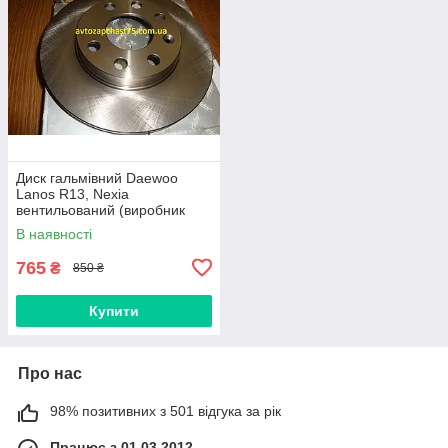
Диск гальмівний Daewoo
Lanos R13, Nexia
вентильований (виробник
Rider, Угорщина)
В наявності
765
₴
850 ₴
Купити
Про нас
98% позитивних з 501 відгука за рік
Працює з 01.03.2012