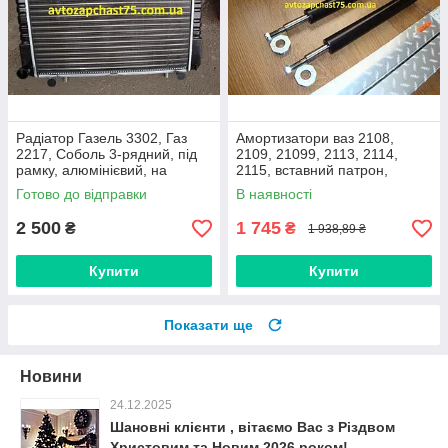
Радіатор Газель 3302, Газ
Амортизатори ваз 2108,
2217, Соболь 3-рядний, під
2109, 21099, 2113, 2114,
рамку, алюмінієвий, на
2115, вставний патрон,
штирях (виробництво
оливний, виробник Rider,
Готово до відправки
В наявності
Дорожня карта, Харків)
Угорщина
2 500
1 745
₴
₴
1 938,89 ₴
Купити
Купити
Показати ще
Новини
24.12.2025
Шановні клієнти , вітаємо Вас з Різдвом
Христовим та Новим 2026 роком!