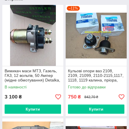
–11%
Вимикач маси МТЗ, Газель,
Кульові опори ваз 2108,
ГАЗ, 12 вольтів, 50 Ампер
2109, 21099, 2110-2115,1117,
(мідне обмотування) Detalka,
1118, 1119 калина, пріора,
Україна
2170, 2171,2172, комплект 2
В наявності
Готово до відправки
шт
3 100
750
₴
₴
842,70 ₴
Купити
Купити