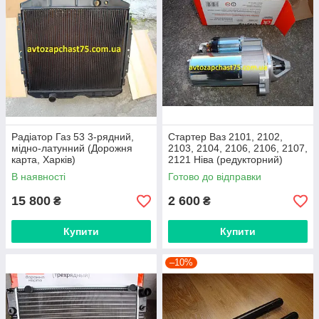
Радіатор Газ 53 3-рядний,
Стартер Ваз 2101, 2102,
мідно-латунний (Дорожня
2103, 2104, 2106, 2106, 2107,
карта, Харків)
2121 Ніва (редукторний)
виробництво Дорожня карта,
В наявності
Готово до відправки
Харків
15 800
2 600
₴
₴
Купити
Купити
–10%