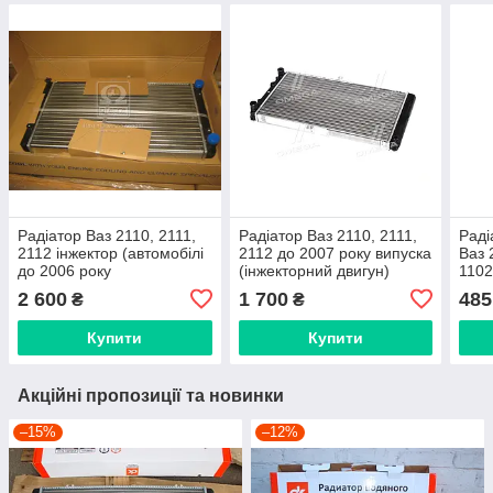
Радіатор Ваз 2110, 2111,
Радіатор Ваз 2110, 2111,
Раді
2112 інжектор (автомобілі
2112 до 2007 року випуска
Ваз 
до 2006 року
(інжекторний двигун)
1102
виготовлення) Nissens ,
Tempest , Тайвань/КНР
карт
2 600
1 700
485
₴
₴
Данія
Купити
Купити
Акційні пропозиції та новинки
–15%
–12%