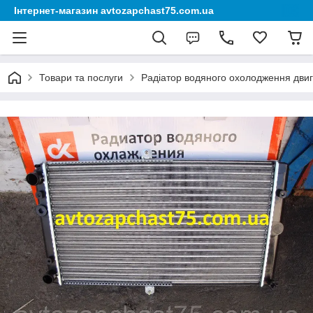
Інтернет-магазин avtozapchast75.com.ua
Товари та послуги
Радіатор водяного охолодження дви