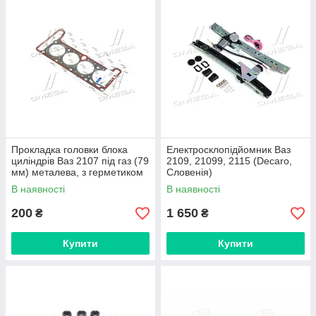
амортизатора, фари , ліхтарі, капот, кришка багажника, ляда,
маточина, підшипники маточини, рамка радіатора, сальники,
клапана, фільтр масляний фільтр повітряний фільтр
паливний, рульова трапеція, наконечник кермовий редуктор,
опорний підшипник, коробка передач, шрус, шарніри і багато
іншого.
В наявності і під замовлення на наших складах
https://avtozapchast75.com.ua/g4350044-vaz?sort=price
Прокладка головки блока
Електросклопідйомник Ваз
циліндрів Ваз 2107 під газ (79
2109, 21099, 2115 (Decaro,
мм) металева, з герметиком
Словенія)
(виробник Tempest)
В наявності
В наявності
200
1 650
₴
₴
Купити
Купити