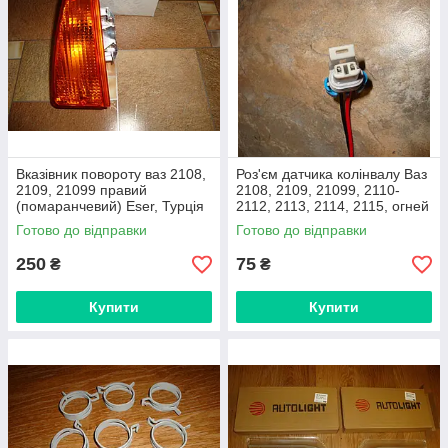
Вказівник повороту ваз 2108,
Роз'єм датчика колінвалу Ваз
2109, 21099 правий
2108, 2109, 21099, 2110-
(помаранчевий) Eser, Турція
2112, 2113, 2114, 2115, огней
заднего хода ваз 2170, 2171,
Готово до відправки
Готово до відправки
2172
250
75
₴
₴
Купити
Купити