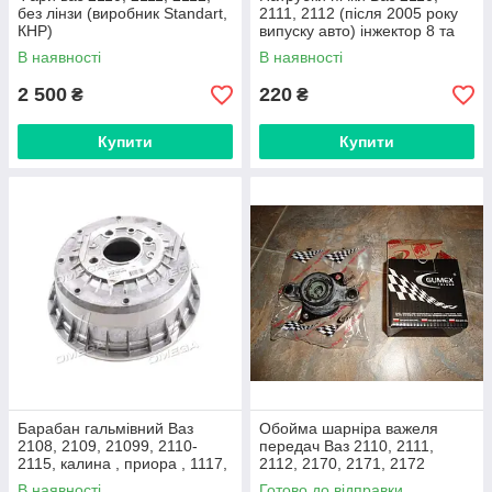
без лінзи (виробник Standart,
2111, 2112 (після 2005 року
КНР)
випуску авто) інжектор 8 та
16 клапанні (виробник
В наявності
В наявності
Дорожня карта, Харків)
2 500
220
₴
₴
Купити
Купити
Барабан гальмівний Ваз
Обойма шарніра важеля
2108, 2109, 21099, 2110-
передач Ваз 2110, 2111,
2115, калина , приора , 1117,
2112, 2170, 2171, 2172
1118, 1119, 2170
приора (виробник Gumex,
В наявності
Готово до відправки