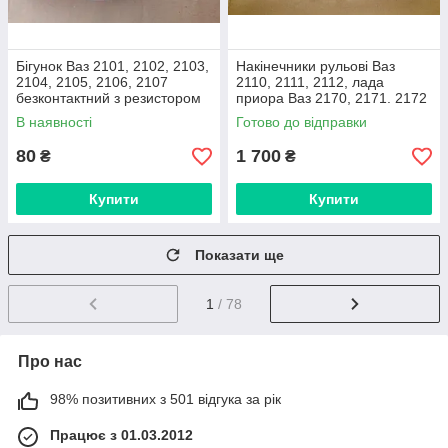
Бігунок Ваз 2101, 2102, 2103,
Накінечники рульові Ваз
2104, 2105, 2106, 2107
2110, 2111, 2112, лада
безконтактний з резистором
приора Ваз 2170, 2171. 2172
(виробник Дорожня карта)
(комплект 2 штуки) виробник
В наявності
Готово до відправки
TRW, Малайзія
80
1 700
₴
₴
Купити
Купити
Показати ще
1
/ 78
Про нас
98% позитивних з 501 відгука за рік
Працює з 01.03.2012