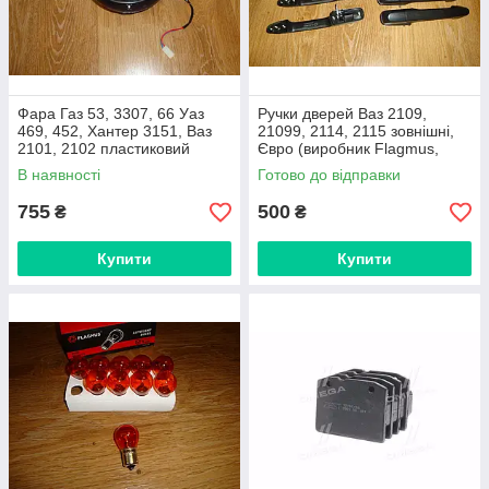
Фара Газ 53, 3307, 66 Уаз
Ручки дверей Ваз 2109,
469, 452, Хантер 3151, Ваз
21099, 2114, 2115 зовнішні,
2101, 2102 пластиковий
Євро (виробник Flagmus,
корпус , з лампочкою
Україна)
В наявності
Готово до відправки
(виробник Дорожня карта)
755
500
₴
₴
Купити
Купити