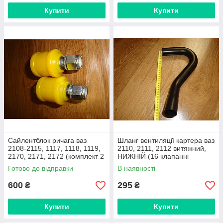
Купити
Купити
Сайлентблок ричага ваз
Шланг вентиляції картера ваз
2108-2115, 1117, 1118, 1119,
2110, 2111, 2112 витяжний,
2170, 2171, 2172 (комплект 2
НИЖНІЙ (16 клапанні
штуки) поліуританові
двигуни) виробник ASR,
Готово до відправки
В наявності
Україна
600
295
₴
₴
Купити
Купити