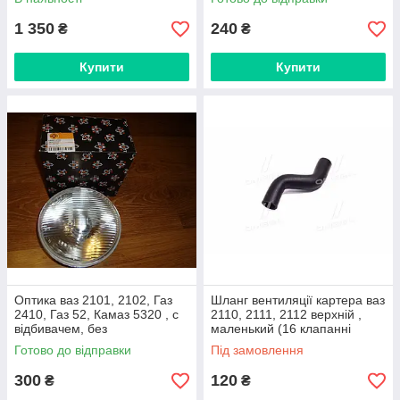
(відбалансований)алюмінієви
Польща)
й (Rider)
1 350
240
₴
₴
Купити
Купити
Оптика ваз 2101, 2102, Газ
Шланг вентиляції картера ваз
2410, Газ 52, Камаз 5320 , с
2110, 2111, 2112 верхній ,
відбивачем, без
маленький (16 клапанні
підсвічування (виробник Watt,
двигуни)
Готово до відправки
Під замовлення
Китай)
300
120
₴
₴