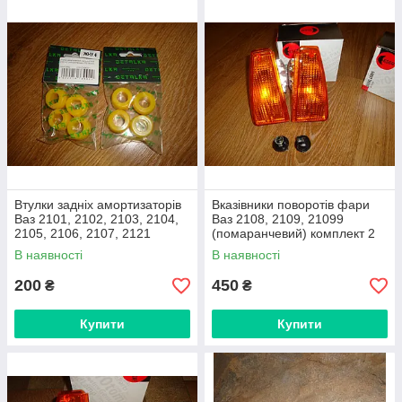
Втулки задніх амортизаторів
Вказівники поворотів фари
Ваз 2101, 2102, 2103, 2104,
Ваз 2108, 2109, 21099
2105, 2106, 2107, 2121
(помаранчевий) комплект 2
поліуритан (комплект 8 штук)
штуки , виробник Eser, Турція
В наявності
В наявності
Detalka, Україна
200
450
₴
₴
Купити
Купити