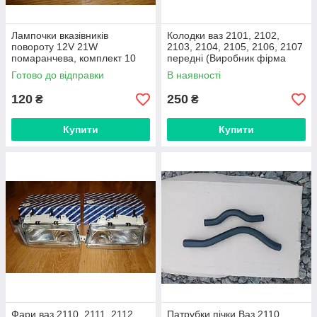
Лампочки вказівників
Колодки ваз 2101, 2102,
повороту 12V 21W
2103, 2104, 2105, 2106, 2107
помаранчева, комплект 10
передні (Виробник фірма
штук (виробник Flagmus,
Best, Україна)
Готово до відправки
В наявності
Україна)
120
250
₴
₴
Купити
Купити
Фари ваз 2110, 2111, 2112,
Патрубки пічки Ваз 2110,