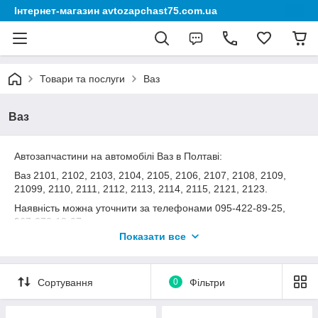
Інтернет-магазин avtozapchast75.com.ua
Товари та послуги
Ваз
Ваз
Автозапчастини на автомобілі Ваз в Полтаві:
Ваз 2101, 2102, 2103, 2104, 2105, 2106, 2107, 2108, 2109,
21099, 2110, 2111, 2112, 2113, 2114, 2115, 2121, 2123.
Наявність можна уточнити за телефонами 095-422-89-25,
067-378-18-07.
Показати все
Замовити можна такі автозапчастини: амортизатори, вал
колінчастий вал карданний, головка блоку циліндрів, кульові
опори, сайлентблоки, колісні диски, шини, рейку кермову,
механізм кермовий , барабан гальмівний, колодки гальмівні,
Сортування
0
Фільтри
ущільнювачі дверей, свічки запалювання, пильовики шрусов,
пильовики амортизаторів, пружина підвіски, відбійник