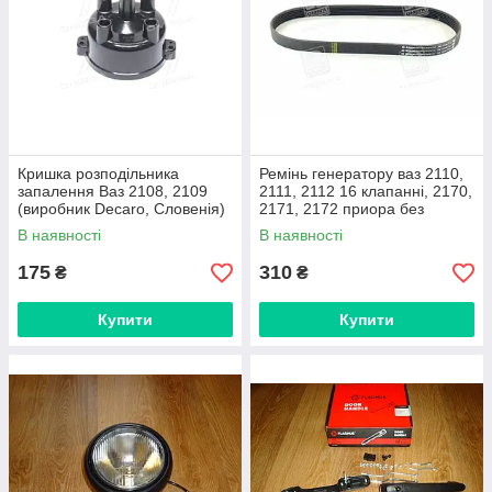
Кришка розподільника
Ремінь генератору ваз 2110,
запалення Ваз 2108, 2109
2111, 2112 16 клапанні, 2170,
(виробник Decaro, Словенія)
2171, 2172 приора без
кондиціонеру, без ГПК,
В наявності
В наявності
6PK745(виробник Bosch)
175
310
₴
₴
Купити
Купити