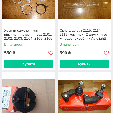
Хомути самозатяжні
Скло фар ваз 2115, 2114,
підсилені пружинні Ваз 2101,
2113 (комплект 2 штуки) ліве
2102, 2103, 2104, 2105, 2106,
+ праве (виробник Autolight)
2107 (комплект 8 штук) на
В наявності
В наявності
великий радіатор (Mikalor)
550
590
₴
₴
Купити
Купити