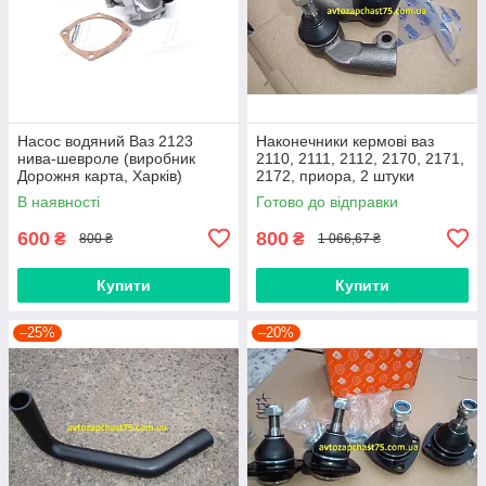
Насос водяний Ваз 2123
Наконечники кермові ваз
нива-шевроле (виробник
2110, 2111, 2112, 2170, 2171,
Дорожня карта, Харків)
2172, приора, 2 штуки
(виробник Finwhale,
В наявності
Готово до відправки
Німеччина)
600
800
₴
₴
800 ₴
1 066,67 ₴
Купити
Купити
–25%
–20%