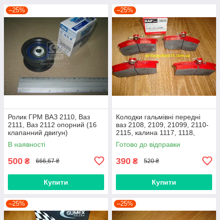
–25%
–25%
Ролик ГРМ ВАЗ 2110, Ваз
Колодки гальмівні передні
2111, Ваз 2112 опорний (16
ваз 2108, 2109, 21099, 2110-
клапанний двигун)
2115, калина 1117, 1118,
1119, приора 2170 (Raf,
В наявності
Готово до відправки
Латвія)
500
390
₴
₴
666,67 ₴
520 ₴
Купити
Купити
–25%
–25%