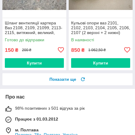
Шланг вентиляції картера
Кульові опори ваз 2101,
Ваз 2108, 2109, 21099, 2113-
2102, 2103, 2104, 2105, 2106,
2115, витяжний, великий,
2107 (2 верхні + 2 нижні)
нижній
Дорожня карта, Харків
Готово до відправки
В наявності
150
850
₴
₴
200 ₴
1 062,50 ₴
Купити
Купити
Показати ще
Про нас
98% позитивних з 501 відгука за рік
Працює з 01.03.2012
м. Полтава
Половка, 78а, Полтава, Україна