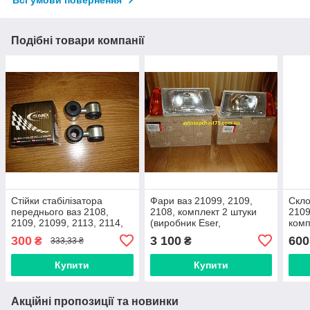
Всі умови повернення
Подібні товари компанії
Стійки стабілізатора
Фари ваз 21099, 2109,
Скло
переднього ваз 2108,
2108, комплект 2 штуки
2109
2109, 21099, 2113, 2114,
(виробник Eser,
комп
2115 яйця, комплект 2
Туреччина)
прав
300
3 100
600
₴
₴
333,33 ₴
штуки (Gumex, Польща)
Купити
Купити
Акційні пропозиції та новинки