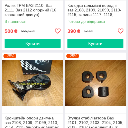
Ролик ГРМ ВАЗ 2110, Ваз
Колодки гальмівні передні
2111, Ваз 2112 опорний (16
ваз 2108, 2109, 21099, 2110-
клапанний двигун)
2115, калина 1117, 1118,
1119, приора 2170 (Raf,
В наявності
Готово до відправки
Латвія)
500
390
₴
₴
666,67 ₴
520 ₴
Купити
Купити
–25%
–25%
Кронштейн опори двигуна
Втулки стабілізатора Ваз
ваз 2108, 2109, 21099, 2113,
2101, 2102, 2103, 2104, 2105,
2114, 2115 (виробник Gumex,
2106, 2107 (комплект 4 шт)