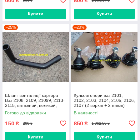
600
800
₴
₴
800 ₴
1 066,67 ₴
Купити
Купити
–25%
–20%
Шланг вентиляції картера
Кульові опори ваз 2101,
Ваз 2108, 2109, 21099, 2113-
2102, 2103, 2104, 2105, 2106,
2115, витяжний, великий,
2107 (2 верхні + 2 нижні)
нижній
Дорожня карта, Харків
Готово до відправки
В наявності
150
850
₴
₴
200 ₴
1 062,50 ₴
Купити
Купити