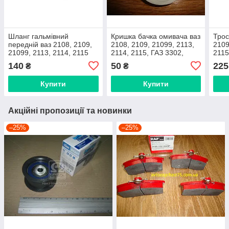
Шланг гальмівний
Кришка бачка омивача ваз
Трос
передній ваз 2108, 2109,
2108, 2109, 21099, 2113,
2109
21099, 2113, 2114, 2115
2114, 2115, ГАЗ 3302,
2115
(виробник Дорожня карта,
31105 (виробник Україна)
Харк
140
50
225
₴
₴
Харків)
Купити
Купити
Акційні пропозиції та новинки
–25%
–25%