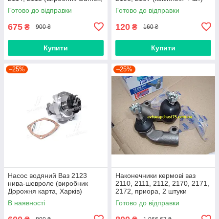
Польща)
виробник Gumex, Польща
Готово до відправки
Готово до відправки
675
120
₴
₴
900 ₴
160 ₴
Купити
Купити
–25%
–25%
Насос водяний Ваз 2123
Наконечники кермові ваз
нива-шевроле (виробник
2110, 2111, 2112, 2170, 2171,
Дорожня карта, Харків)
2172, приора, 2 штуки
(виробник Finwhale,
В наявності
Готово до відправки
Німеччина)