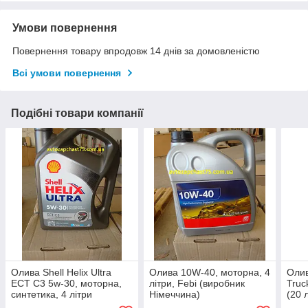
Умови повернення
Повернення товару впродовж 14 днів за домовленістю
Всі умови повернення
Подібні товари компанії
Олива Shell Helix Ultra
Олива 10W-40, моторна, 4
Олив
ECT C3 5w-30, моторна,
літри, Febi (виробник
Truc
синтетика, 4 літри
Німеччина)
(20 
(виробник Німеччина)
вир