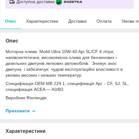
Доступна доставка
Опис
Характеристики
Доставка
Оплата
Умови п
Опис
Моторна олива Mobil Ultra 10W-40 Api SL/CF 4 літри,
напівсинтетична, високоякісна олива для бензинових і
дизельних двигунів легкових автомобілів. Знижує знос
двигуна і забезпечує чудові експлуатаційні властивості в
умовах високих і низьких температур.
Специфікація ОЕМ МB 229.1, специфікація Api - CF, SJ, SL,
специфікація ACEA — A3/B3.
Виробник Фінляндія.
Приховати
Характеристики