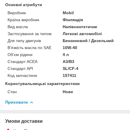
Основні атрибути
Виробник
Mobil
Країна виробник
Фінляндія
Вид масла
Напівсинтетичне
Застосування за типом
Легкові автомобілі
Для типу двигунів
Бензиновий / Дизельний
В'язкість масла по SAE
10W-40
Об'єм рідини
4 л
Стандарт ACEA
A3/B3
Стандарт API
SL/CF-4
Код запчастини
157411
Користувальницькі характеристики
Стан
Нове
Приховати
Умови доставки