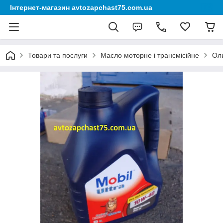
Інтернет-магазин avtozapchast75.com.ua
Товари та послуги
Масло моторне і трансмісійне
Оли