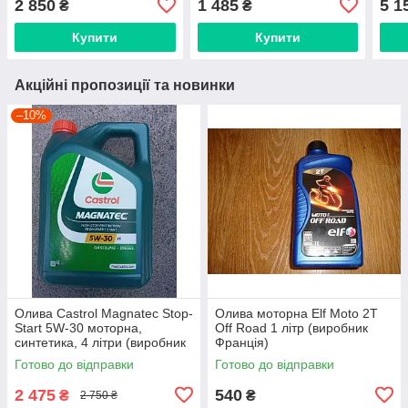
2 850
1 485
5 1
₴
₴
Купити
Купити
Акційні пропозиції та новинки
–10%
Олива Castrol Magnatec Stop-
Олива моторна Elf Moto 2T
Start 5W-30 моторна,
Off Road 1 літр (виробник
синтетика, 4 літри (виробник
Франція)
Німеччина)
Готово до відправки
Готово до відправки
2 475
540
₴
₴
2 750 ₴