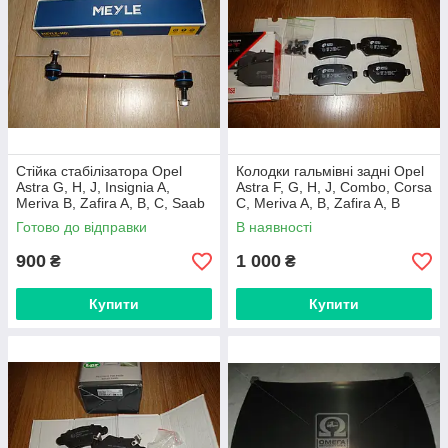
Стійка стабілізатора Opel
Колодки гальмівні задні Opel
Astra G, H, J, Insignia A,
Astra F, G, H, J, Combo, Corsa
Meriva B, Zafira A, B, C, Saab
C, Meriva A, B, Zafira A, B
(Meyle, Німеччина)
(Remsa, Іспанія)
Готово до відправки
В наявності
900
1 000
₴
₴
Купити
Купити