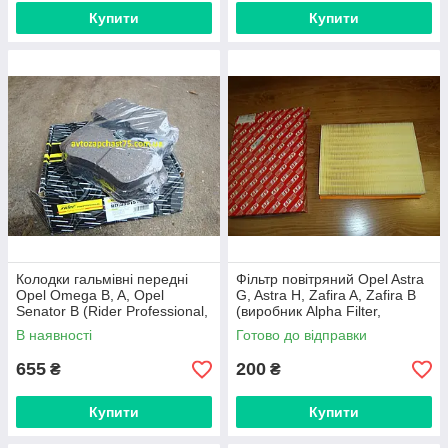
Купити
Купити
Колодки гальмівні передні
Фільтр повітряний Opel Astra
Opel Omega B, A, Opel
G, Astra H, Zafira A, Zafira B
Senator B (Rider Professional,
(виробник Alpha Filter,
Угорщина)
Україна)
В наявності
Готово до відправки
655
200
₴
₴
Купити
Купити