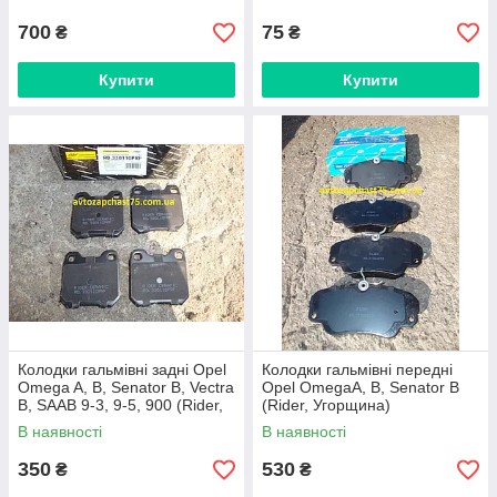
Німеччина)
700
75
₴
₴
Купити
Купити
Колодки гальмівні задні Opel
Колодки гальмівні передні
Omega A, B, Senator B, Vectra
Opel OmegaA, B, Senator B
B, SAAB 9-3, 9-5, 900 (Rider,
(Rider, Угорщина)
Угорщина)
В наявності
В наявності
350
530
₴
₴