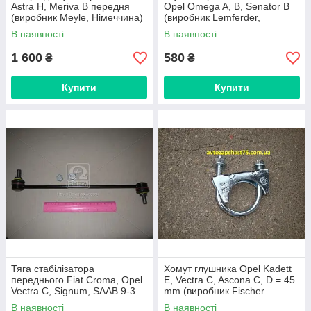
Astra H, Meriva B передня
Opel Omega A, B, Senator B
(виробник Meyle, Німеччина)
(виробник Lemferder,
Німеччина)
В наявності
В наявності
1 600
580
₴
₴
Купити
Купити
Тяга стабілізатора
Хомут глушника Opel Kadett
переднього Fiat Croma, Opel
E, Vectra C, Ascona C, D = 45
Vectra С, Signum, SAAB 9-3
mm (виробник Fischer
(виробник Lemferder,
Automotive One, Польща)
В наявності
В наявності