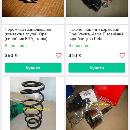
Перемикач запалювання
Наконечник тяги кермовий
(контактна група) Opel
Opel Vectra, Astra F зовнішній
(виробник ERA, Італія)
виробництво Febi
В наявності
В наявності
350
410
₴
₴
Купити
Купити