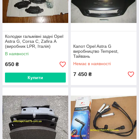
Колодки гальмівні задні Opel
Astra G, Corsa C, Zafira А
(виробник LPR, Італія)
Капот Opel Astra G
виробництво Tempest,
В наявності
Тайвань
650
Немає в наявності
₴
7 450
₴
Купити