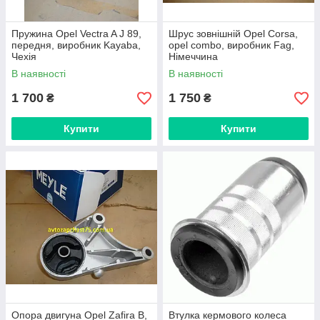
Пружина Opel Vectra A J 89,
Шрус зовнішній Opel Corsa,
передня, виробник Kayaba,
opel combo, виробник Fag,
Чехія
Німеччина
В наявності
В наявності
1 700
1 750
₴
₴
Купити
Купити
Опора двигуна Opel Zafira B,
Втулка кермового колеса