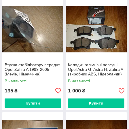
Втулка стабілізатору передня
Колодки гальмівні передні
Opel Zafira A 1999-2005
Opel Astra G, Astra H, Zafira A
(Meyle, Німеччина)
(виробник ABS, Нідерланди)
В наявності
В наявності
135
1 000
₴
₴
Купити
Купити