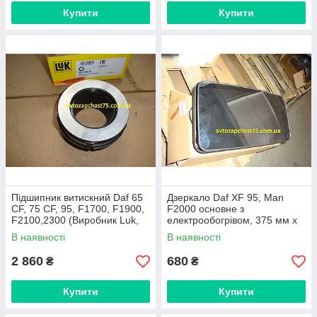
Купити
Купити
Підшипник витискний Daf 65
Дзеркало Daf XF 95, Man
CF, 75 CF, 95, F1700, F1900,
F2000 основне з
F2100,2300 (Виробник Luk,
електрообогрівом, 375 мм х
Німеччина)
190 мм (Доріжна карта,
В наявності
В наявності
Харків)
2 860
680
₴
₴
Купити
Купити