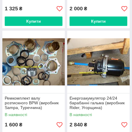
1 325
2 000
₴
₴
Купити
Купити
Ремкомплект валу
Енергоакумулятор 24/24
розтискного BPW (виробник
барабанні гальма (виробник
Sampa, Туреччина)
Rider, Угорщина)
В наявності
В наявності
1 600
2 840
₴
₴