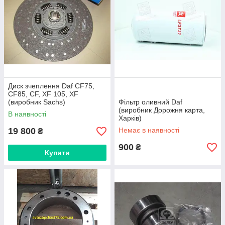
Диск зчеплення Daf CF75,
CF85, CF, XF 105, XF
(виробник Sachs)
Фільтр оливний Daf
(виробник Дорожня карта,
В наявності
Харків)
19 800
Немає в наявності
₴
900
₴
Купити