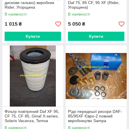
дискове гальмо) виробник
Daf 75, 85 CF, 95 XF (Rider,
Rider, Угорщина
Угорщина)
В наявності
В наявності
1 015
5 050
₴
₴
Купити
Купити
Фільтр повітряний Daf XF 95,
Р\до передньої ресори DAF-
CF 75, CF 85, Ginaf X-series,
85/95XF Євро-2 повний
Solaris Vacanza, Temsa
виробництво Sampa
(Rider, Угорщина)
В наявності
В наявності