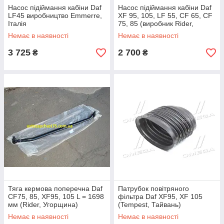
Насос підіймання кабіни Daf
Насос підіймання кабіни Daf
LF45 виробництво Emmerre,
XF 95, 105, LF 55, CF 65, CF
Італія
75, 85 (виробник Rider,
Угорщина)
Немає в наявності
Немає в наявності
3 725
2 700
₴
₴
Тяга кермова поперечна Daf
Патрубок повітряного
CF75, 85, XF95, 105 L = 1698
фільтра Daf XF95, XF 105
мм (Rider, Угорщина)
(Tempest, Тайвань)
Немає в наявності
Немає в наявності