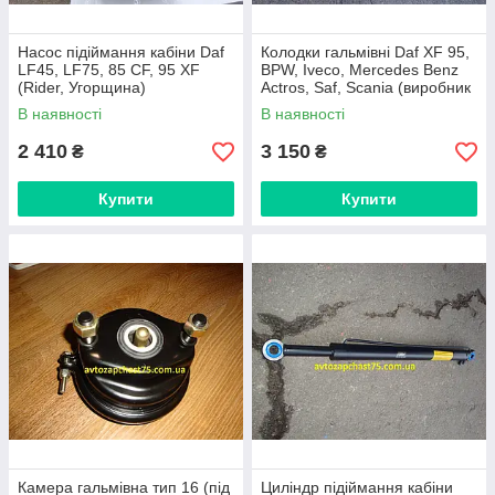
Насос підіймання кабіни Daf
Колодки гальмівні Daf XF 95,
LF45, LF75, 85 CF, 95 XF
BPW, Iveco, Mercedes Benz
(Rider, Угорщина)
Actros, Saf, Scania (виробник
Rider, Угорщина)
В наявності
В наявності
2 410
3 150
₴
₴
Купити
Купити
Камера гальмівна тип 16 (під
Циліндр підіймання кабіни