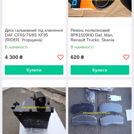
Диск гальмівний під клиняння
Ремінь полікліновий
DAF CF65/75/85 XF95
8PK1509HD Daf, Man,
(RIDER, Угорщина)
Renault Trucks, Skania
(виробник Dayco, Італія)
В наявності
В наявності
4 300
620
₴
₴
Купити
Купити