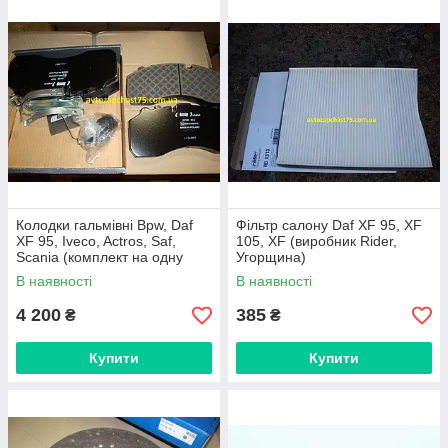
Колодки гальмівні Bpw, Daf
Фільтр салону Daf XF 95, XF
XF 95, Iveco, Actros, Saf,
105, XF (виробник Rider,
Scania (комплект на одну
Угорщина)
вісь) виробник Lumag,
В наявності
В наявності
Польща
4 200
385
₴
₴
Купити
Купити