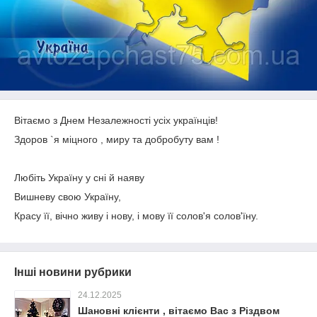
Вітаємо з Днем Незалежності усіх українців!
Здоров `я міцного , миру та добробуту вам !
Любіть Україну у сні й наяву
Вишневу свою Україну,
Красу її, вічно живу і нову, і мову її солов'я солов'їну.
Інші новини рубрики
24.12.2025
Шановні клієнти , вітаємо Вас з Різдвом