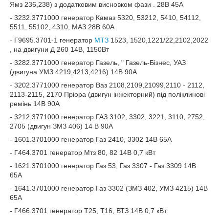
Ямз 236,238) з додатковим висновком фази . 28В 45А
- 3232.3771000 генератор Камаз 5320, 53212, 5410, 54112,
5511, 55102, 4310, МАЗ 28В 60А
- Г9695.3701-1 генератор
МТЗ
1523, 1520,1221/22,2102,2022
, на двигуни Д 260 14В, 1150Вт
- 3282.3771000 генератор Газель, " Газель-Бізнес, УАЗ
(двигуна УМЗ 4219,4213,4216) 14В 90А
- 3202.3771000 генератор Ваз 2108,2109,21099,2110 - 2112,
2113-2115, 2170 Пріора (двигун інжекторний) під поліклинові
ремінь 14В 90А
- 3212.3771000 генератор ГАЗ 3102, 3302, 3221, 3110, 2752,
2705 (двигун ЗМЗ 406) 14 В 90А
- 1601.3701000 генератор Газ 2410, 3302 14В 65А
- Г464.3701 генератор Мтз 80, 82 14В 0,7 кВт
- 1621.3701000 генератор Газ 53, Газ 3307 - Газ 3309 14В
65А
- 1641.3701000 генератор Газ 3302 (ЗМЗ 402, УМЗ 4215) 14В
65А
- Г466.3701 генератор Т25, Т16, ВТЗ 14В 0,7 кВт