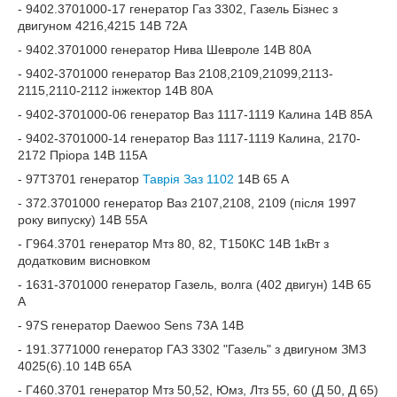
- 9402.3701000-17 генератор Газ 3302, Газель Бізнес з
двигуном 4216,4215 14В 72А
- 9402.3701000 генератор Нива Шевроле 14В 80А
- 9402-3701000 генератор Ваз 2108,2109,21099,2113-
2115,2110-2112 інжектор 14В 80А
- 9402-3701000-06 генератор Ваз 1117-1119 Калина 14В 85А
- 9402-3701000-14 генератор Ваз 1117-1119 Калина, 2170-
2172 Пріора 14В 115А
- 97Т3701 генератор
Таврія Заз 1102
14В 65 А
- 372.3701000 генератор Ваз 2107,2108, 2109 (після 1997
року випуску) 14В 55А
- Г964.3701 генератор Мтз 80, 82, Т150КС 14В 1кВт з
додатковим висновком
- 1631-3701000 генератор Газель, волга (402 двигун) 14В 65
А
- 97S генератор Daewoo Sens 73А 14В
- 191.3771000 генератор ГАЗ 3302 "Газель" з двигуном ЗМЗ
4025(6).10 14В 65А
- Г460.3701 генератор Мтз 50,52, Юмз, Лтз 55, 60 (Д 50, Д 65)