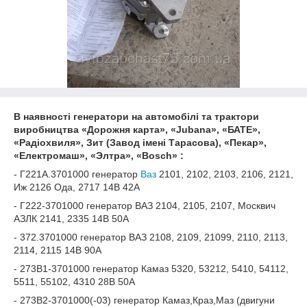
В наявності генератори на автомобілі та трактори
виробництва «Дорожня карта», «Jubana», «БАТЕ»,
«Радіохвиля», Зит (Завод імені Тарасова), «Пекар»,
«Електромаш», «Элтра», «Bosch» :
- Г221А.3701000 генератор
Ваз
2101, 2102, 2103, 2106, 2121,
Иж 2126 Ода, 2717 14В 42А
- Г222-3701000 генератор ВАЗ 2104, 2105, 2107, Москвич
АЗЛК 2141, 2335 14В 50А
- 372.3701000 генератор ВАЗ 2108, 2109, 21099, 2110, 2113,
2114, 2115 14В 90А
- 273В1-3701000 генератор Камаз 5320, 53212, 5410, 54112,
5511, 55102, 4310 28В 50А
- 273В2-3701000(-03) генератор Камаз,Краз,Маз (двигуни