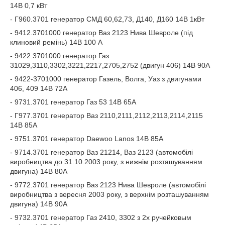
14В 0,7 кВт
- Г960.3701 генератор СМД 60,62,73, Д140, Д160 14В 1кВт
- 9412.3701000 генератор Ваз 2123 Нива Шевроле (під
клиновий ремінь) 14В 100 А
- 9422.3701000 генератор Газ
31029,3110,3302,3221,2217,2705,2752 (двигун 406) 14В 90А
- 9422-3701000 генератор Газель, Волга, Уаз з двигунами
406, 409 14В 72А
- 9731.3701 генератор Газ 53 14В 65А
- Г977.3701 генератор Ваз 2110,2111,2112,2113,2114,2115
14В 85А
- 9751.3701 генератор Daewoo Lanos 14В 85А
- 9714.3701 генератор Ваз 21214, Ваз 2123 (автомобілі
виробництва до 31.10.2003 року, з нижнім розташуванням
двигуна) 14В 80А
- 9772.3701 генератор Ваз 2123 Нива Шевроле (автомобілі
виробництва з вересня 2003 року, з верхнім розташуванням
двигуна) 14В 90А
- 9732.3701 генератор Газ 2410, 3302 з 2х ручейковым