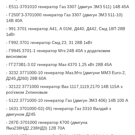
- Е511-3701010 генератор Газ 3307 (двигун ЗМЗ 511) 14В 45А
- Г250ГЗ-3701000 генератор Газ 3307 (двигун ЗМЗ 511-10)
14В 40А
- 991.3701 генератор А41, А 01М, Д440, Д442, Смд 18П 28В
1кВт
- Г992.3701 генератор Смд 23, 31 28В 1кВт
- Г9945.3701-1 генератор Мтз 24В 40А з додатковим
висновком
- ГГ273В1-3.02 генератор Маз 4370 1,25 кВт 28В 45А
- 3232.3771000-10 генератор Маз,Мтз (двигуни ММЗ Euro-2,
Д245,Д260) 28В 60А
- 32122.3771000 генератор Ваз 1117,1119,2170 14В 115А з
роз'ємом 2хпиновым
- 5122.3771000-10 генератор Газ (двигун ЗМЗ 406) 14В 100 А
- 1631.3701000-02(-05) генератор Газ 3310 Валдай з
двигуном Д245
- 287Е-3701000 генератор К700 (двигуна
Ямз238НД2,238НД3) 12В 70А