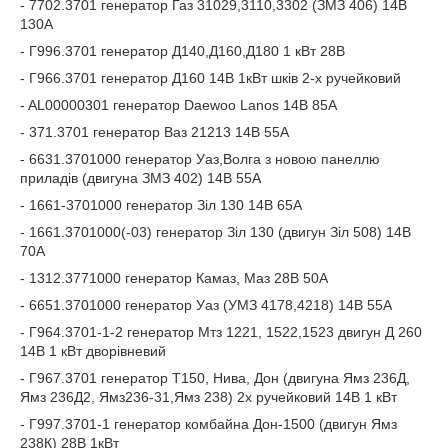
- 7702.3701 генератор Газ 31029,3110,3302 (ЗМЗ 406) 14В
130А
- Г996.3701 генератор Д140,Д160,Д180 1 кВт 28В
- Г966.3701 генератор Д160 14В 1кВт шків 2-х ручейковий
- AL00000301 генератор Daewoo Lanos 14В 85А
- 371.3701 генератор Ваз 21213 14В 55А
- 6631.3701000 генератор Уаз,Волга з новою панеллю
приладів (двигуна ЗМЗ 402) 14В 55А
- 1661-3701000 генератор Зіл 130 14В 65А
- 1661.3701000(-03) генератор Зіл 130 (двигун Зіл 508) 14В
70А
- 1312.3771000 генератор Камаз, Маз 28В 50А
- 6651.3701000 генератор Уаз (УМЗ 4178,4218) 14В 55А
- Г964.3701-1-2 генератор Мтз 1221, 1522,1523 двигун Д 260
14В 1 кВт дворівневий
- Г967.3701 генератор Т150, Нива, Дон (двигуна Ямз 236Д,
Ямз 236Д2, Ямз236-31,Ямз 238) 2х ручейковий 14В 1 кВт
- Г997.3701-1 генератор комбайна Дон-1500 (двигун Ямз
238К) 28В 1кВт