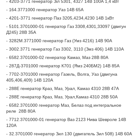
- 4203-3771 генератор Зіл 5301, 4327 14В 100А 1,4 кВт
- 164.3771000 генератор Уаз 14В 65А
- 4201-3771 генератор Паз 3205,4234,4230 14В 1кВт
- 5101.3701000-01 генератор Газ 3308,4301,33097 (двигун
Д245) 28В 35А
- 3282М.3771000 генератор Газ (Умз 4216) 14В 90А
- 3002.3771 генератор Газ 3302, 3110 (Змз 406) 14В 110А
- 6582.3701000-02 генератор Камаз, Маз 28В 80А
- 287Д-3701000 генератор К701 (Ямз 240БМ2) 14В 85А
- 7702-3701000 генератор Газель, Волга, Уаз (двигуна
405,406,409) 14В 120А
- 288Е генератор Краз, Маз, Урал, Камаз 4310 28В 47А
- 288Е генератор Краз, Маз, Урал,Камаз 4310 28В 50А
- 6582.3701000 генератор Маз, Белаз под интегральное
реле 28В 80А
- 7712.3701000-01 генератор Ваз 2123 Нива Шевроле 14В
120А
- 32.3701000 генератор Зил 130 (двигатель Зил 508) 14В 60А