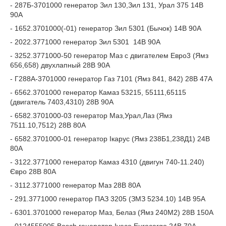
- 287Б-3701000 генератор Зил 130,Зил 131, Урал 375 14В
90А
- 1652.3701000(-01) генератор Зил 5301 (Бычок) 14В 90А
- 2022.3771000 генератор Зил 5301 14В 90А
- 3252.3771000-50 генератор Маз с двигателем Евро3 (Ямз
656,658) двухлапный 28В 90А
- Г288А-3701000 генератор Газ 7101 (Ямз 841, 842) 28В 47А
- 6562.3701000 генератор Камаз 53215, 55111,65115
(двигатель 7403,4310) 28В 90А
- 6582.3701000-03 генератор Маз,Урал,Лаз (Ямз
7511.10,7512) 28В 80А
- 6582.3701000-01 генератор Ікарус (Ямз 238Б1,238Д1) 24В
80А
- 3122.3771000 генератор Камаз 4310 (двигун 740-11.240)
Євро 28В 80А
- 3112.3771000 генератор Маз 28В 80А
- 291.3771000 генератор ПАЗ 3205 (ЗМЗ 5234.10) 14В 95А
- 6301.3701000 генератор Маз, Белаз (Ямз 240М2) 28В 150А