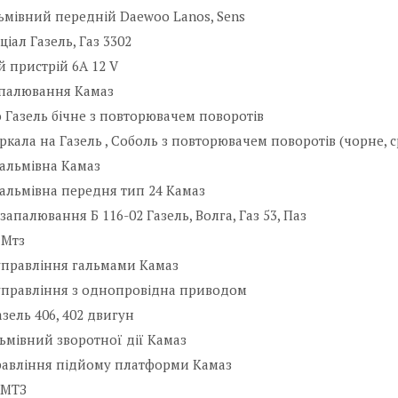
ьмівний передній Daewoo Lanos, Sens
іал Газель, Газ 3302
 пристрій 6А 12 V
апалювання Камаз
 Газель бічне з повторювачем поворотів
еркала на Газель , Соболь з повторювачем поворотів (чорне, ср
альмівна Камаз
альмівна передня тип 24 Камаз
запалювання Б 116-02 Газель, Волга, Газ 53, Паз
 Мтз
управління гальмами Камаз
управління з однопровідна приводом
зель 406, 402 двигун
ьмівний зворотної дії Камаз
равління підйому платформи Камаз
 МТЗ