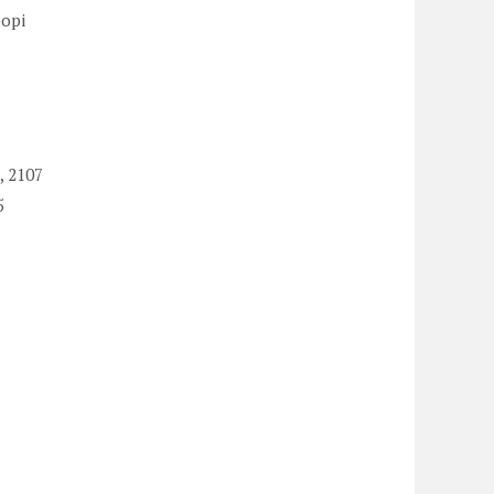
орі
, 2107
5