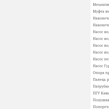
Механізм
Муфта ви
Наконечн
Наконеч
Насос в
Насос вод
Насос вод
Насос в
Насос пе
Насос Гу
Опора п
Палець 
Патрубки
ПГУ Кам
Подушка 
Поперечк