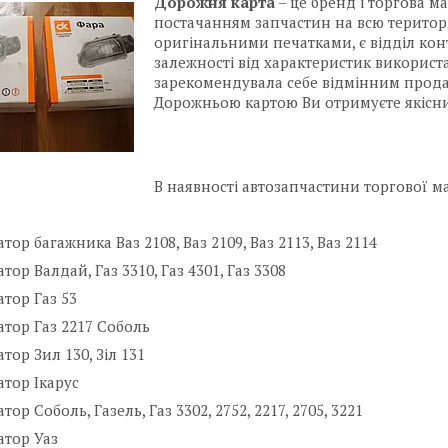
Дорожня карта
– це бренд і торгова ма
постачанням запчастин на всю територію
оригінальними печатками, є відділ контр
залежності від характеристик використ
зарекомендувала себе відмінним продавц
Дорожньою картою Ви отримуєте якісни
В наявності автозапчастини торгової 
тор багажника Ваз 2108, Ваз 2109, Ваз 2113, Ваз 2114
ор Валдай, Газ 3310, Газ 4301, Газ 3308
тор Газ 53
тор Газ 2217 Соболь
тор Зил 130, Зіл 131
тор Ікарус
ор Соболь, Газель, Газ 3302, 2752, 2217, 2705, 3221
атор Уаз