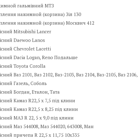
жимной гальмівний МТЗ
плення нажимной (корзина) Зіл 130
еплення нажимной (корзина) Москвич 412
існий Mitsubishi Lancer
існий Daewoo Lanos
існий Chevrolet Lacetti
існий Dacia Logan, Reno Подальше
існий Toyota Corolla
сний Ваз 2101, Ваз 2102, Ваз-2103, Ваз 2104, Ваз-2105, Ваз 2106,
існий Газель, Соболь
існий Богдан, Еталон, Тата
існий Камаз R22,5 х 7,5 під клини
існий Камаз R22,5 х 8,25 під клини
існий МАЗ R 22, 5 х 9,0 під клини
існий Маз 544008, Маз 544020, 643008, Ман
існий причепа R 22,5 х 11,75 10х335