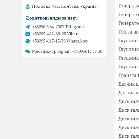
Генерато
Половка, 78а, Полтава, Україна
Генерато
Генерато
+38096-984-7007 Telegram
Гільза ш
+38095-422-89-25 Viber
Глушник
+38095-617-17-30 WhatsApp
Глушник 
Месенджер Signal
+38095617 17 30
Глушник 
Глушник 
Граната 
Датчик ш
Датчик х
Диск га
Диск гал
Диск галь
Диск гал
Диск га