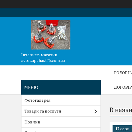
Інтернет-магазин
avtozapchast75.com.ua
ГОЛОВН
ДОГОВІР
Фотогалерея
В наяв
Товари та послуги
Новини
17 серп.