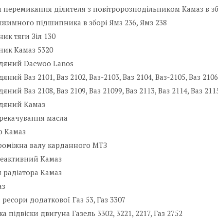
 перемикання ділителя з повітророзподільником Камаз в зб
жимного підшипника в зборі Ямз 236, Ямз 238
ик тяги Зіл 130
ник Камаз 5320
одяний Daewoo Lanos
яний Ваз 2101, Ваз 2102, Ваз-2103, Ваз 2104, Ваз-2105, Ваз 2106
яний Ваз 2108, Ваз 2109, Ваз 21099, Ваз 2113, Ваз 2114, Ваз 211
одяний Камаз
рекачування масла
р Камаз
роміжна валу карданного МТЗ
реактивний Камаз
 радіатора Камаз
аз
ресори додаткової Газ 53, Газ 3307
а підвіски двигуна Газель 3302, 3221, 2217, Газ 2752