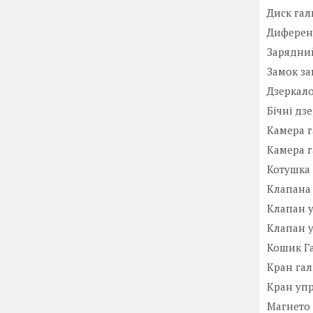
Диск гал
Диференц
Зарядний
Замок з
Дзеркало
Бічні дз
Камера г
Камера г
Котушка 
Клапана
Клапан 
Клапан 
Кошик Га
Кран гал
Кран уп
Магнето