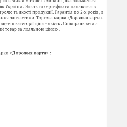
рка великої оптової компанії , яка займається
 України . Якість та сертифікати надаються з
олю та якості продукції. Гарантія до 2-х років , в
ання запчастини. Торгова марка «Дорожня карта»
ем в категорії ціна – якість . Співпрацюючи з
й товар за лояльною ціною .
марки
«Дорожня карта»
: