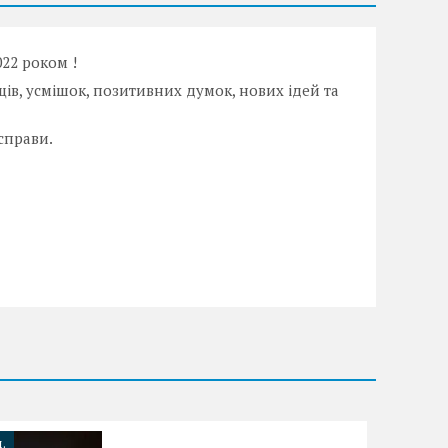
022 роком !
ів, усмішок, позитивних думок, нових ідей та
справи.
.