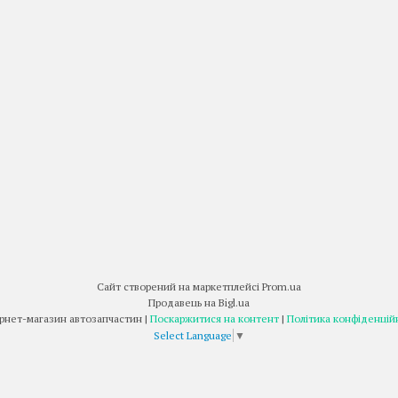
Сайт створений на маркетплейсі
Prom.ua
Продавець на Bigl.ua
Інтернет-магазин автозапчастин |
Поскаржитися на контент
|
Політика конфіденцій
Select Language
▼