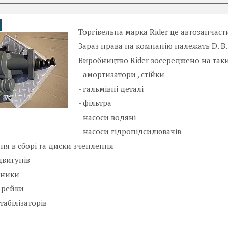
Торгівельна марка Rider це автозапчас
Зараз права на компанію належать D. B.
Виробництво Rider зосереджено на таки
- амортизатори , стійки
- гальмівні деталі
- фільтра
- насоси водяні
- насоси гідропідсилювачів
ня в сборі та диски зчеплення
двигунів
пники
і рейки
стабілізаторів