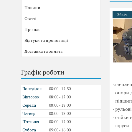
Новини
26 січ.
Статті
Про нас
Відгуки та пропозиції
Доставка та оплата
Графік роботи
-зчеплен
Понеділок
08:00
17:30
- опори 
Вівторок
08:00
17:00
- підши
Середа
08:00
18:00
- рульов
Четвер
08:00
18:00
- стійки 
Пʼятниця
08:00
17:00
- шруси
Субота
09:00
16:00