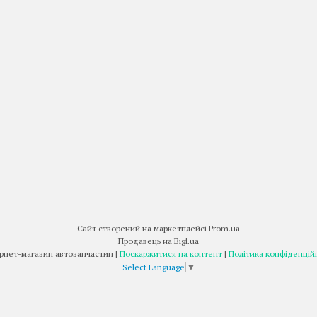
Сайт створений на маркетплейсі
Prom.ua
Продавець на Bigl.ua
Інтернет-магазин автозапчастин |
Поскаржитися на контент
|
Політика конфіденцій
Select Language
▼