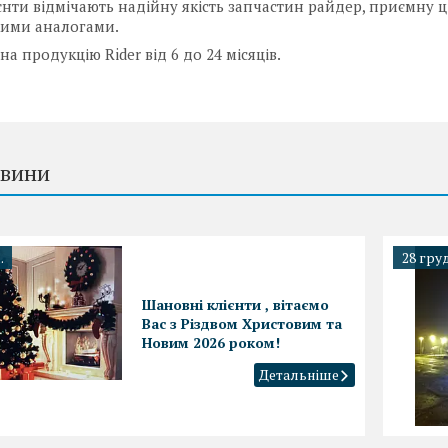
єнти відмічають надійну якість запчастин райдер, приємну ці
кими аналогами.
на продукцію Rider від 6 до 24 місяців.
овини
.
28 груд
Шановні клієнти , вітаємо
Вас з Різдвом Христовим та
Новим 2026 роком!