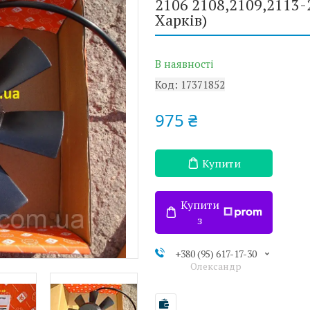
2106 2108,2109,2113-2
Харків)
В наявності
Код:
17371852
975 ₴
Купити
Купити
з
+380 (95) 617-17-30
Олександр