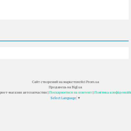
Сайт створений на маркетплейсі
Prom.ua
Продавець на Bigl.ua
Інтернет-магазин автозапчастин |
Поскаржитися на контент
|
Політика конфіденцій
Select Language
▼