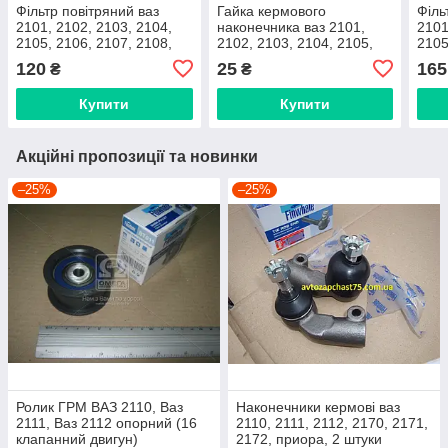
Фільтр повітряний ваз
Гайка кермового
Філь
2101, 2102, 2103, 2104,
наконечника ваз 2101,
2101
2105, 2106, 2107, 2108,
2102, 2103, 2104, 2105,
2105
2109, 21099
2106, 2107, М14х1.5
2109
120
25
165
₴
₴
карбюраторний двигун
корончаста
Уго
(Дорожня карта, Харків)
Купити
Купити
Акційні пропозиції та новинки
–25%
–25%
Ролик ГРМ ВАЗ 2110, Ваз
Наконечники кермові ваз
2111, Ваз 2112 опорний (16
2110, 2111, 2112, 2170, 2171,
клапанний двигун)
2172, приора, 2 штуки