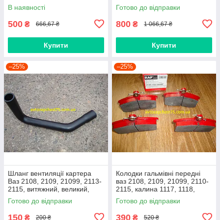
(виробник Finwhale,
В наявності
Готово до відправки
Німеччина)
500
800
₴
₴
666,67 ₴
1 066,67 ₴
Купити
Купити
–25%
–25%
Шланг вентиляції картера
Колодки гальмівні передні
Ваз 2108, 2109, 21099, 2113-
ваз 2108, 2109, 21099, 2110-
2115, витяжний, великий,
2115, калина 1117, 1118,
нижній
1119, приора 2170 (Raf,
Готово до відправки
Готово до відправки
Латвія)
150
390
₴
₴
200 ₴
520 ₴