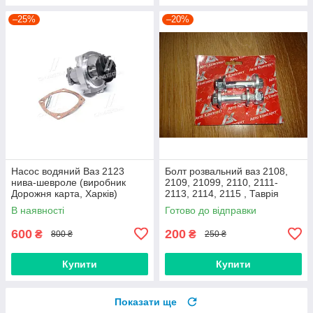
–25%
–20%
Насос водяний Ваз 2123
Болт розвальний ваз 2108,
нива-шевроле (виробник
2109, 21099, 2110, 2111-
Дорожня карта, Харків)
2113, 2114, 2115 , Таврія
М12х60, стойки передньої
В наявності
Готово до відправки
(Авто Комплект)
600
200
₴
₴
800 ₴
250 ₴
Купити
Купити
Показати ще