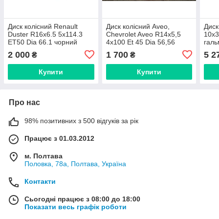
Диск колісний Renault
Диск колісний Aveo,
Диск
Duster R16x6.5 5x114.3
Chevrolet Aveo R14x5,5
10х3
ET50 Dia 66.1 чорний
4x100 Et 45 Dia 56,56
галь
(виробник Дорожня карта,
(виробник Дорожня карта,
Доро
2 000
1 700
5 2
₴
₴
Харків)
Харків)
Купити
Купити
Про нас
98% позитивних з 500 відгуків за рік
Працює з 01.03.2012
м. Полтава
Половка, 78а, Полтава, Україна
Контакти
Сьогодні працює з 08:00 до 18:00
Показати весь графік роботи