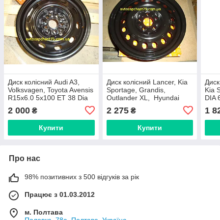
Диск колісний Audi A3,
Диск колісний Lancer, Kia
Диск
Volksvagen, Toyota Avensis
Sportage, Grandis,
Kia 
R15x6.0 5x100 ET 38 Dia
Outlander XL, Hyundai
DIA 
57.1 (виробник Дорожня
Tucson R17x6,5 5x114,3
2 000
2 275
1 8
₴
₴
карта)
ET40 Dia 67,1
Купити
Купити
Про нас
98% позитивних з 500 відгуків за рік
Працює з 01.03.2012
м. Полтава
Половка, 78а, Полтава, Україна