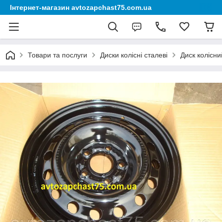
Інтернет-магазин avtozapchast75.com.ua
Товари та послуги
Диски колісні сталеві
Диск колісни