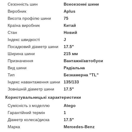
Сезонність шин
Всесезонні шини
Виробник
Aplus
Висота профілю шини
75
Країна виробник
Китай
Стан
Новий
Індекс швидкості
J
Посадковий діаметр шини
17.5"
Ширина шини
215 мм
Призначення
Вантажні/автобуси
Вид шини
Радіальна
Тип
Безкамерна "TL"
Індекс навантаження шини
135/133
Зовнішній діаметр шини
17.5"
Користувальницькі характеристики
Сумісність з моделлю
Atego
Гарантійний термін
1
Діаметр колеса/диска
17.5"
Марка
Mercedes-Benz