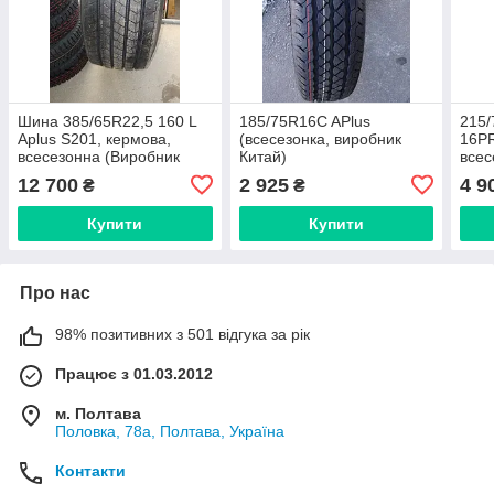
Шина 385/65R22,5 160 L
185/75R16C APlus
215/
Aplus S201, кермова,
(всесезонка, виробник
16PR
всесезонна (Виробник
Китай)
всес
заводської Китай)
(вир
12 700
2 925
4 9
₴
₴
Кита
Купити
Купити
Про нас
98% позитивних з 501 відгука за рік
Працює з 01.03.2012
м. Полтава
Половка, 78а, Полтава, Україна
Контакти