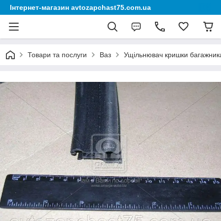
Інтернет-магазин avtozapchast75.com.ua
Товари та послуги
Ваз
Ущільнювач кришки багажника