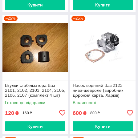
Купити
Купити
–25%
–25%
Втулки стабілізатора Ваз
Насос водяний Ваз 2123
2101, 2102, 2103, 2104, 2105,
нива-шевроле (виробник
2106, 2107 (комплект 4 шт)
Дорожня карта, Харків)
виробник Gumex, Польща
Готово до відправки
В наявності
120
600
₴
₴
160 ₴
800 ₴
Купити
Купити