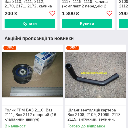
Ваз 2110, 2111, 2112,
1117, 1118, 1119, калина
2109
2170, 2171, 2172, калина
(комплект 2 передніх+2
2112
1117, 1118, 1119 16
задніх) CS-20
Кали
200
1 300
200
₴
₴
клапанні (виробник
2170
Дорожня карта)
Кита
Купити
Купити
Акційні пропозиції та новинки
–25%
–25%
Ролик ГРМ ВАЗ 2110, Ваз
Шланг вентиляції картера
2111, Ваз 2112 опорний (16
Ваз 2108, 2109, 21099, 2113-
клапанний двигун)
2115, витяжний, великий,
нижній
В наявності
Готово до відправки