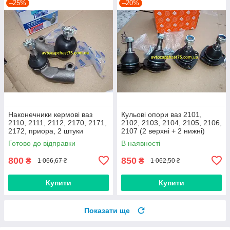
–25%
–20%
Наконечники кермові ваз
Кульові опори ваз 2101,
2110, 2111, 2112, 2170, 2171,
2102, 2103, 2104, 2105, 2106,
2172, приора, 2 штуки
2107 (2 верхні + 2 нижні)
(виробник Finwhale,
Дорожня карта, Харків
Готово до відправки
В наявності
Німеччина)
800
850
₴
₴
1 066,67 ₴
1 062,50 ₴
Купити
Купити
Показати ще