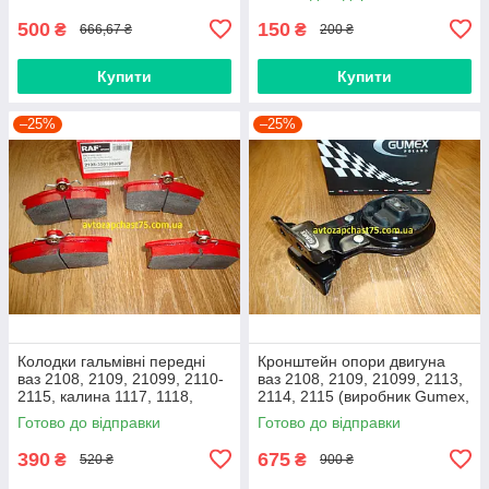
500
150
₴
₴
666,67 ₴
200 ₴
Купити
Купити
–25%
–25%
Колодки гальмівні передні
Кронштейн опори двигуна
ваз 2108, 2109, 21099, 2110-
ваз 2108, 2109, 21099, 2113,
2115, калина 1117, 1118,
2114, 2115 (виробник Gumex,
1119, приора 2170 (Raf,
Польща)
Готово до відправки
Готово до відправки
Латвія)
390
675
₴
₴
520 ₴
900 ₴