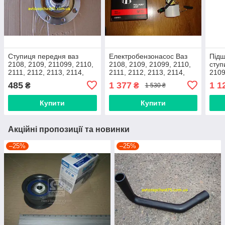
Ступиця передня ваз
Електробензонасос Ваз
Підш
2108, 2109, 211099, 2110,
2108, 2109, 21099, 2110,
ступ
2111, 2112, 2113, 2114,
2111, 2112, 2113, 2114,
2109
2115 ( Дорожня карта,
2115, на різьбі, 8 клапанні
1119
485
1 377
1 1
₴
₴
1 530 ₴
Харків)
(Flagmus, Україна)
(вир
Купити
Купити
Акційні пропозиції та новинки
–25%
–25%