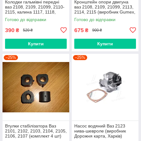
Колодки гальмівні передні
Кронштейн опори двигуна
ваз 2108, 2109, 21099, 2110-
ваз 2108, 2109, 21099, 2113,
2115, калина 1117, 1118,
2114, 2115 (виробник Gumex,
1119, приора 2170 (Raf,
Польща)
Готово до відправки
Готово до відправки
Латвія)
390
675
₴
₴
520 ₴
900 ₴
Купити
Купити
–25%
–25%
Втулки стабілізатора Ваз
Насос водяний Ваз 2123
2101, 2102, 2103, 2104, 2105,
нива-шевроле (виробник
2106, 2107 (комплект 4 шт)
Дорожня карта, Харків)
виробник Gumex, Польща