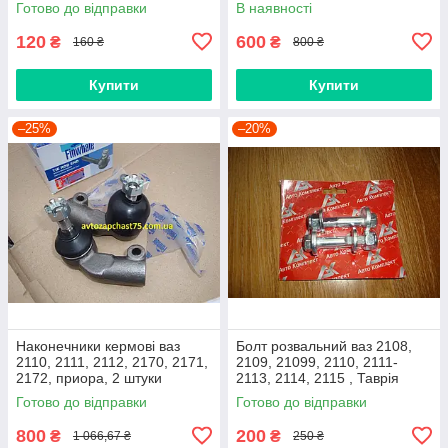
Готово до відправки
В наявності
120
600
₴
₴
160 ₴
800 ₴
Купити
Купити
–25%
–20%
Наконечники кермові ваз
Болт розвальний ваз 2108,
2110, 2111, 2112, 2170, 2171,
2109, 21099, 2110, 2111-
2172, приора, 2 штуки
2113, 2114, 2115 , Таврія
(виробник Finwhale,
М12х60, стойки передньої
Готово до відправки
Готово до відправки
Німеччина)
(Авто Комплект)
800
200
₴
₴
1 066,67 ₴
250 ₴