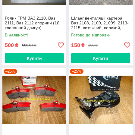
Ролик ГРМ ВАЗ 2110, Ваз
Шланг вентиляції картера
2111, Ваз 2112 опорний (16
Ваз 2108, 2109, 21099, 2113-
клапанний двигун)
2115, витяжний, великий,
нижній
В наявності
Готово до відправки
500
150
₴
₴
666,67 ₴
200 ₴
Купити
Купити
–25%
–25%