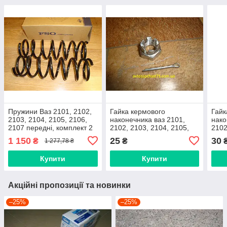
Пружини Ваз 2101, 2102,
Гайка кермового
Гайк
2103, 2104, 2105, 2106,
наконечника ваз 2101,
нако
2107 передні, комплект 2
2102, 2103, 2104, 2105,
2102
штуки (FSO, Польща)
2106, 2107, М14х1.5
2106
1 150
25
30
₴
₴
1 277,78 ₴
корончаста
коро
Купити
Купити
Акційні пропозиції та новинки
–25%
–25%