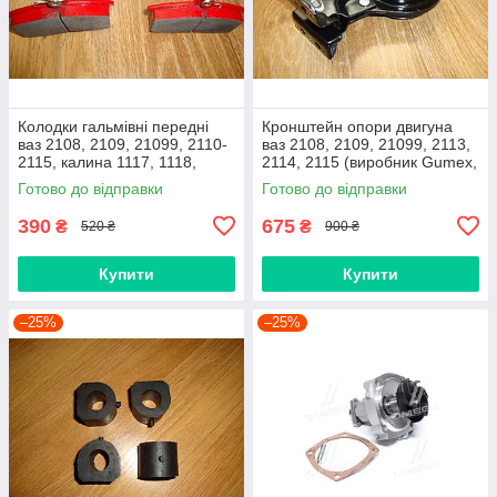
Колодки гальмівні передні
Кронштейн опори двигуна
ваз 2108, 2109, 21099, 2110-
ваз 2108, 2109, 21099, 2113,
2115, калина 1117, 1118,
2114, 2115 (виробник Gumex,
1119, приора 2170 (Raf,
Польща)
Готово до відправки
Готово до відправки
Латвія)
390
675
₴
₴
520 ₴
900 ₴
Купити
Купити
–25%
–25%