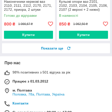
Наконечники кермові ваз
Кульові опори ваз 2101,
2110, 2111, 2112, 2170, 2171,
2102, 2103, 2104, 2105, 2106,
2172, приора, 2 штуки
2107 (2 верхні + 2 нижні)
(виробник Finwhale,
Дорожня карта, Харків
Готово до відправки
В наявності
Німеччина)
800
850
₴
₴
1 066,67 ₴
1 062,50 ₴
Купити
Купити
Показати ще
Про нас
98% позитивних з 501 відгука за рік
Працює з 01.03.2012
м. Полтава
Половка, 78а, Полтава, Україна
Контакти