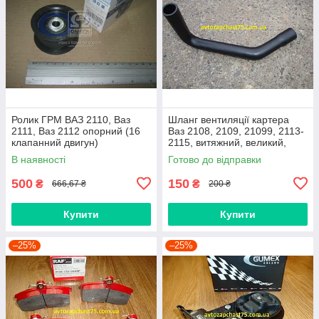
Ролик ГРМ ВАЗ 2110, Ваз
Шланг вентиляції картера
2111, Ваз 2112 опорний (16
Ваз 2108, 2109, 21099, 2113-
клапанний двигун)
2115, витяжний, великий,
нижній
В наявності
Готово до відправки
500
150
₴
₴
666,67 ₴
200 ₴
Купити
Купити
–25%
–25%