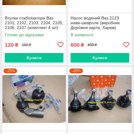
Втулки стабілізатора Ваз
Насос водяний Ваз 2123
2101, 2102, 2103, 2104, 2105,
нива-шевроле (виробник
2106, 2107 (комплект 4 шт)
Дорожня карта, Харків)
виробник Gumex, Польща
Готово до відправки
В наявності
120
600
₴
₴
160 ₴
800 ₴
Купити
Купити
–25%
–20%