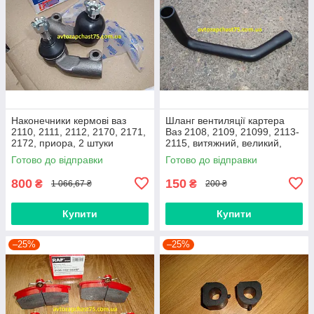
Наконечники кермові ваз
Шланг вентиляції картера
2110, 2111, 2112, 2170, 2171,
Ваз 2108, 2109, 21099, 2113-
2172, приора, 2 штуки
2115, витяжний, великий,
(виробник Finwhale,
нижній
Готово до відправки
Готово до відправки
Німеччина)
800
150
₴
₴
1 066,67 ₴
200 ₴
Купити
Купити
–25%
–25%