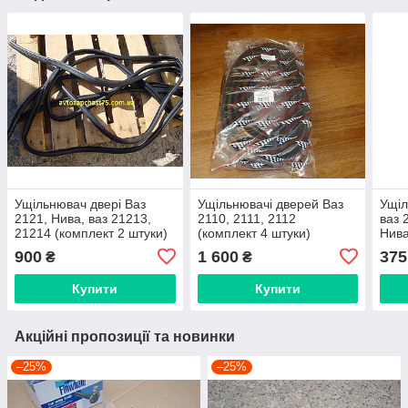
Ущільнювач двері Ваз
Ущільнювачі дверей Ваз
Ущіл
2121, Нива, ваз 21213,
2110, 2111, 2112
ваз 
21214 (комплект 2 штуки)
(комплект 4 штуки)
Нива
виробник Польща
виробник Gumex, Польща
900
1 600
375
₴
₴
Купити
Купити
Акційні пропозиції та новинки
–25%
–25%