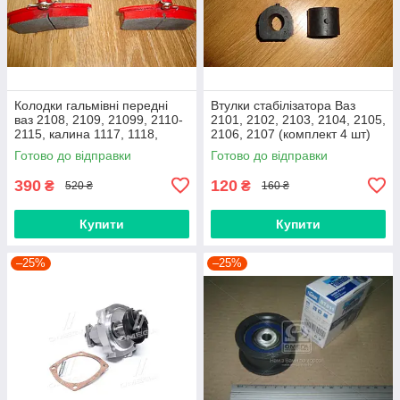
Колодки гальмівні передні
Втулки стабілізатора Ваз
ваз 2108, 2109, 21099, 2110-
2101, 2102, 2103, 2104, 2105,
2115, калина 1117, 1118,
2106, 2107 (комплект 4 шт)
1119, приора 2170 (Raf,
виробник Gumex, Польща
Готово до відправки
Готово до відправки
Латвія)
390
120
₴
₴
520 ₴
160 ₴
Купити
Купити
–25%
–25%