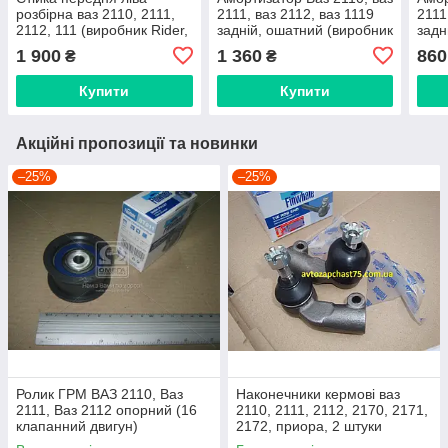
розбірна ваз 2110, 2111,
2111, ваз 2112, ваз 1119
2111
2112, 111 (виробник Rider,
задній, ошатний (виробник
задн
Угорщина)
Finwhale, Німеччина)
(Вир
1 900
1 360
860
₴
₴
Харк
Купити
Купити
Акційні пропозиції та новинки
–25%
–25%
Ролик ГРМ ВАЗ 2110, Ваз
Наконечники кермові ваз
2111, Ваз 2112 опорний (16
2110, 2111, 2112, 2170, 2171,
клапанний двигун)
2172, приора, 2 штуки
(виробник Finwhale,