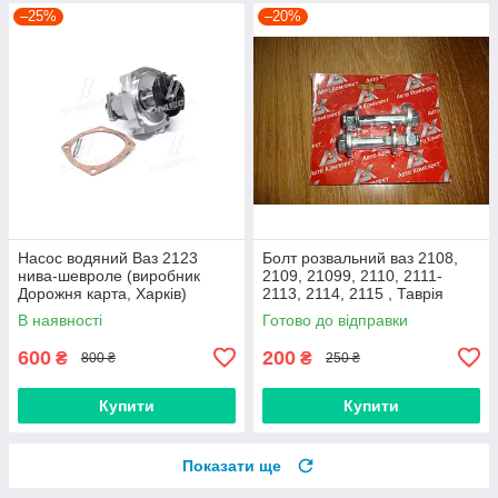
–25%
–20%
Насос водяний Ваз 2123
Болт розвальний ваз 2108,
нива-шевроле (виробник
2109, 21099, 2110, 2111-
Дорожня карта, Харків)
2113, 2114, 2115 , Таврія
М12х60, стойки передньої
В наявності
Готово до відправки
(Авто Комплект)
600
200
₴
₴
800 ₴
250 ₴
Купити
Купити
Показати ще