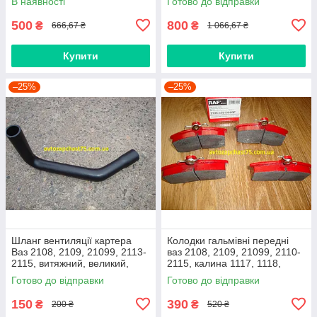
В наявності
Готово до відправки
Німеччина)
500
800
₴
₴
666,67 ₴
1 066,67 ₴
Купити
Купити
–25%
–25%
Шланг вентиляції картера
Колодки гальмівні передні
Ваз 2108, 2109, 21099, 2113-
ваз 2108, 2109, 21099, 2110-
2115, витяжний, великий,
2115, калина 1117, 1118,
нижній
1119, приора 2170 (Raf,
Готово до відправки
Готово до відправки
Латвія)
150
390
₴
₴
200 ₴
520 ₴