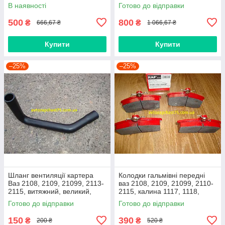
(виробник Finwhale,
В наявності
Готово до відправки
Німеччина)
500
800
₴
₴
666,67 ₴
1 066,67 ₴
Купити
Купити
–25%
–25%
Шланг вентиляції картера
Колодки гальмівні передні
Ваз 2108, 2109, 21099, 2113-
ваз 2108, 2109, 21099, 2110-
2115, витяжний, великий,
2115, калина 1117, 1118,
нижній
1119, приора 2170 (Raf,
Готово до відправки
Готово до відправки
Латвія)
150
390
₴
₴
200 ₴
520 ₴