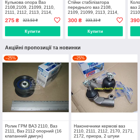
Кулькова опора Ваз
Стійки стабілізатора
Коло
2108,2109, 21099, 2110,
переднього ваз 2108,
ваз 
2111, 2112, 2113, 2114,
2109, 21099, 2113, 2114,
2110
2115, 1117, 1118, 1119,
2115 яйця, комплект 2
1118
275
300
390
₴
₴
323,53 ₴
333,33 ₴
2170, 2171, 2172 ASR,
штуки (Gumex, Польща)
(Raf
Україна
Купити
Купити
Акційні пропозиції та новинки
–25%
–25%
Ролик ГРМ ВАЗ 2110, Ваз
Наконечники кермові ваз
2111, Ваз 2112 опорний (16
2110, 2111, 2112, 2170, 2171,
клапанний двигун)
2172, приора, 2 штуки