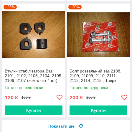
–25%
–20%
Втулки стабілізатора Ваз
Болт розвальний ваз 2108,
2101, 2102, 2103, 2104, 2105,
2109, 21099, 2110, 2111-
2106, 2107 (комплект 4 шт)
2113, 2114, 2115 , Таврія
виробник Gumex, Польща
М12х60, стойки передньої
Готово до відправки
Готово до відправки
(Авто Комплект)
120
200
₴
₴
160 ₴
250 ₴
Купити
Купити
Показати ще