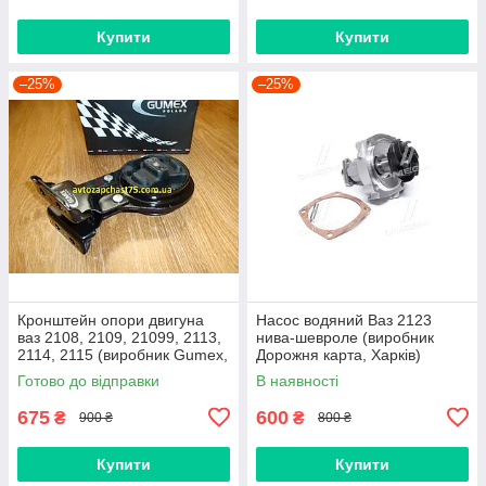
Купити
Купити
–25%
–25%
Кронштейн опори двигуна
Насос водяний Ваз 2123
ваз 2108, 2109, 21099, 2113,
нива-шевроле (виробник
2114, 2115 (виробник Gumex,
Дорожня карта, Харків)
Польща)
Готово до відправки
В наявності
675
600
₴
₴
900 ₴
800 ₴
Купити
Купити