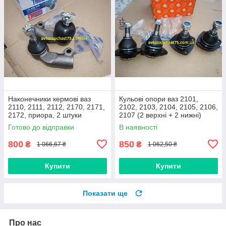
Наконечники кермові ваз
Кульові опори ваз 2101,
2110, 2111, 2112, 2170, 2171,
2102, 2103, 2104, 2105, 2106,
2172, приора, 2 штуки
2107 (2 верхні + 2 нижні)
(виробник Finwhale,
Дорожня карта, Харків
Готово до відправки
В наявності
Німеччина)
800
850
₴
₴
1 066,67 ₴
1 062,50 ₴
Купити
Купити
Показати ще
Про нас