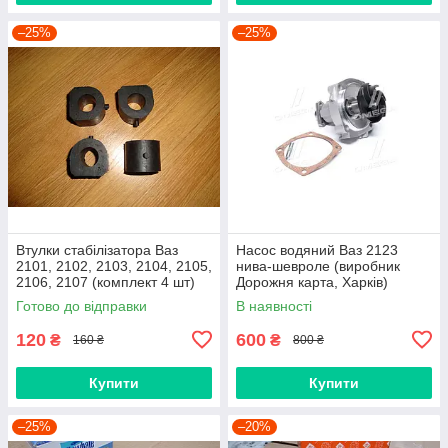
–25%
–25%
Втулки стабілізатора Ваз
Насос водяний Ваз 2123
2101, 2102, 2103, 2104, 2105,
нива-шевроле (виробник
2106, 2107 (комплект 4 шт)
Дорожня карта, Харків)
виробник Gumex, Польща
Готово до відправки
В наявності
120
600
₴
₴
160 ₴
800 ₴
Купити
Купити
–25%
–20%