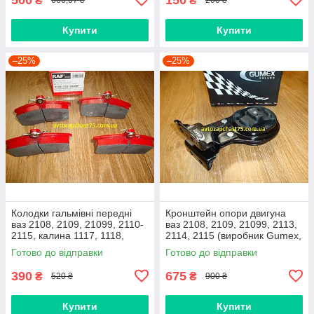
₴
₴
666,67 ₴
200 ₴
Купити
Купити
–25%
–25%
Колодки гальмівні передні
Кронштейн опори двигуна
ваз 2108, 2109, 21099, 2110-
ваз 2108, 2109, 21099, 2113,
2115, калина 1117, 1118,
2114, 2115 (виробник Gumex,
1119, приора 2170 (Raf,
Польща)
Готово до відправки
Готово до відправки
Латвія)
390
675
₴
₴
520 ₴
900 ₴
Купити
Купити