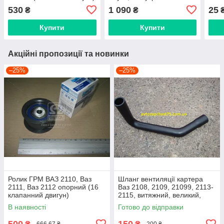
Rider, Угорщина
наружніх) Rider, Угорщина
2106
530
1 090
25
₴
₴
коро
Купити
Купити
Акційні пропозиції та новинки
–25%
–25%
Ролик ГРМ ВАЗ 2110, Ваз
Шланг вентиляції картера
2111, Ваз 2112 опорний (16
Ваз 2108, 2109, 21099, 2113-
клапанний двигун)
2115, витяжний, великий,
нижній
В наявності
Готово до відправки
500
150