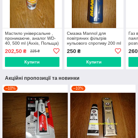
Мастило універсальне ,
Смазка Mannol для
Газ 
проникаюче, аналог WD-
повітряних фільтрів
паял
40, 500 ml (Axxis, Польща)
нульового спротиву 200 ml
розп
(Виробник Німеччина)
гра
202,50
250
260
₴
₴
225 ₴
Купити
Купити
Акційні пропозиції та новинки
–10%
–10%