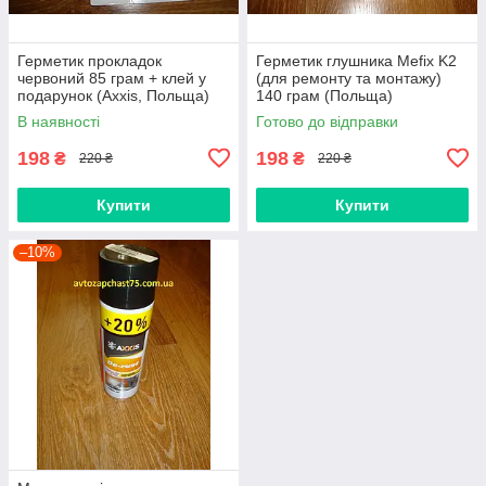
Герметик прокладок
Герметик глушника Mefix K2
червоний 85 грам + клей у
(для ремонту та монтажу)
подарунок (Axxis, Польща)
140 грам (Польща)
В наявності
Готово до відправки
198
198
₴
₴
220 ₴
220 ₴
Купити
Купити
–10%