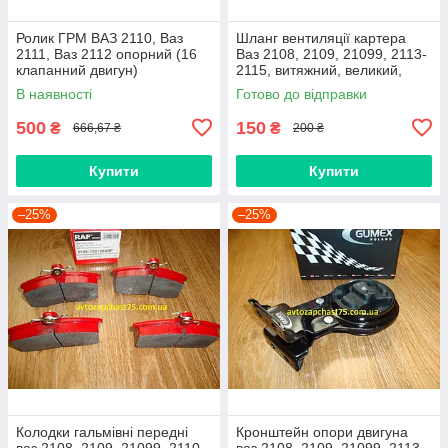
Ролик ГРМ ВАЗ 2110, Ваз
Шланг вентиляції картера
2111, Ваз 2112 опорний (16
Ваз 2108, 2109, 21099, 2113-
клапанний двигун)
2115, витяжний, великий,
нижній
В наявності
Готово до відправки
500
150
₴
₴
666,67 ₴
200 ₴
Купити
Купити
–25%
–25%
Колодки гальмівні передні
Кронштейн опори двигуна
ваз 2108, 2109, 21099, 2110-
ваз 2108, 2109, 21099, 2113,