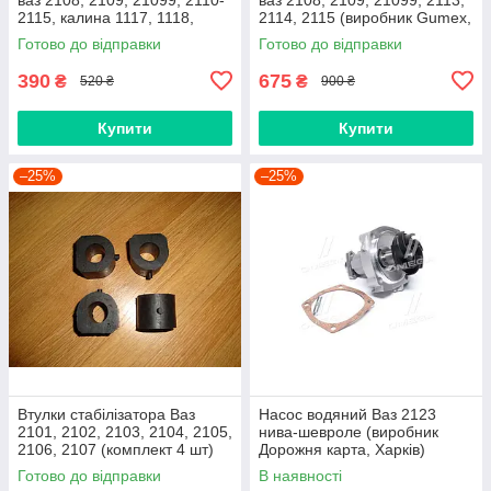
2115, калина 1117, 1118,
2114, 2115 (виробник Gumex,
1119, приора 2170 (Raf,
Польща)
Готово до відправки
Готово до відправки
Латвія)
390
675
₴
₴
520 ₴
900 ₴
Купити
Купити
–25%
–25%
Втулки стабілізатора Ваз
Насос водяний Ваз 2123
2101, 2102, 2103, 2104, 2105,
нива-шевроле (виробник
2106, 2107 (комплект 4 шт)
Дорожня карта, Харків)
виробник Gumex, Польща
Готово до відправки
В наявності