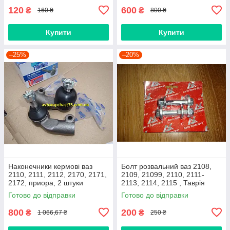
120
600
₴
₴
160 ₴
800 ₴
Купити
Купити
–25%
–20%
Наконечники кермові ваз
Болт розвальний ваз 2108,
2110, 2111, 2112, 2170, 2171,
2109, 21099, 2110, 2111-
2172, приора, 2 штуки
2113, 2114, 2115 , Таврія
(виробник Finwhale,
М12х60, стойки передньої
Готово до відправки
Готово до відправки
Німеччина)
(Авто Комплект)
800
200
₴
₴
1 066,67 ₴
250 ₴