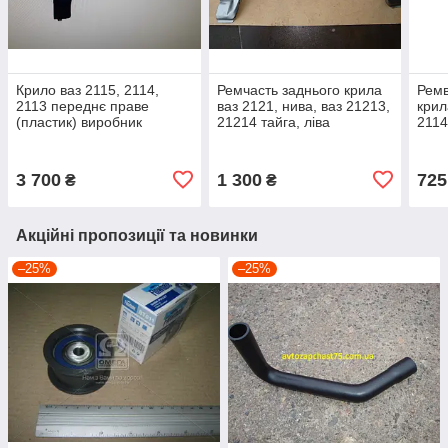
Крило ваз 2115, 2114,
Ремчасть заднього крила
Ремв
2113 переднє праве
ваз 2121, нива, ваз 21213,
крил
(пластик) виробник
21214 тайга, ліва
2114
Тайвань
(виробник Екріс)
(вир
3 700
1 300
725
₴
₴
Акційні пропозиції та новинки
–25%
–25%