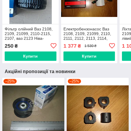
Фільтр олійний Ваз 2108,
Електробензонасос Ваз
Ліхт
2109, 21099, 2110-2115,
2108, 2109, 21099, 2110,
2109
2107, ваз 2123 Ніва-
2111, 2112, 2113, 2114,
ліви
шевроле, калина, пріора
2115, на різьбі, 8 клапанні
Autol
250
1 377
1 1
₴
₴
1 530 ₴
(низький 69 мм) Виробник
(Flagmus, Україна)
Bosch
Купити
Купити
Акційні пропозиції та новинки
–25%
–25%