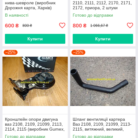
нива-шевроле (виробник
2110, 2111, 2112, 2170, 2171,
Дорожня карта, Харків)
2172, приора, 2 штуки
(виробник Finwhale,
В наявності
Готово до відправки
Німеччина)
600
800
₴
₴
800 ₴
1 066,67 ₴
Купити
Купити
–25%
–25%
Кронштейн опори двигуна
Шланг вентиляції картера
ваз 2108, 2109, 21099, 2113,
Ваз 2108, 2109, 21099, 2113-
2114, 2115 (виробник Gumex,
2115, витяжний, великий,
Польща)
нижній
Готово до відправки
Готово до відправки