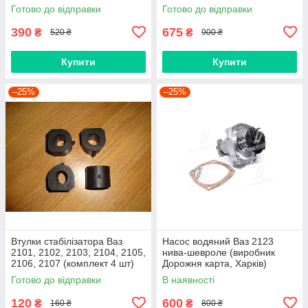
1119, приора 2170 (Raf,
Польща)
Готово до відправки
Готово до відправки
Латвія)
390
675
₴
₴
520 ₴
900 ₴
Купити
Купити
–25%
–25%
Втулки стабілізатора Ваз
Насос водяний Ваз 2123
2101, 2102, 2103, 2104, 2105,
нива-шевроле (виробник
2106, 2107 (комплект 4 шт)
Дорожня карта, Харків)
виробник Gumex, Польща
Готово до відправки
В наявності
120
600
₴
₴
160 ₴
800 ₴