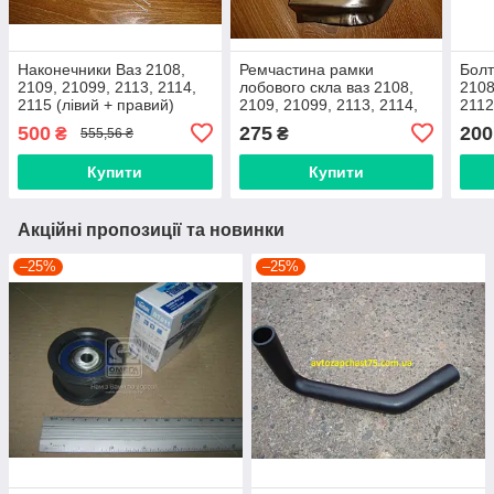
Наконечники Ваз 2108,
Ремчастина рамки
Болт
2109, 21099, 2113, 2114,
лобового скла ваз 2108,
2108
2115 (лівий + правий)
2109, 21099, 2113, 2114,
2112
виробник Glo, Італія
2115 ліва (виробник
комп
500
275
200
₴
₴
555,56 ₴
Україна)
штук
сайл
Купити
Купити
Акційні пропозиції та новинки
–25%
–25%