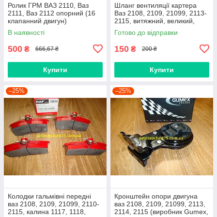
Ролик ГРМ ВАЗ 2110, Ваз
Шланг вентиляції картера
2111, Ваз 2112 опорний (16
Ваз 2108, 2109, 21099, 2113-
клапанний двигун)
2115, витяжний, великий,
нижній
В наявності
Готово до відправки
500
150
₴
₴
666,67 ₴
200 ₴
Купити
Купити
–25%
–25%
Колодки гальмівні передні
Кронштейн опори двигуна
ваз 2108, 2109, 21099, 2110-
ваз 2108, 2109, 21099, 2113,
2115, калина 1117, 1118,
2114, 2115 (виробник Gumex,