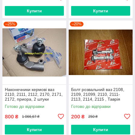
Купити
Купити
–25%
–20%
Наконечники кермові ваз
Болт розвальний ваз 2108,
2110, 2111, 2112, 2170, 2171,
2109, 21099, 2110, 2111-
2172, приора, 2 штуки
2113, 2114, 2115 , Таврія
(виробник Finwhale,
М12х60, стойки передньої
Готово до відправки
Готово до відправки
Німеччина)
(Авто Комплект)
800
200
₴
₴
1 066,67 ₴
250 ₴
Купити
Купити