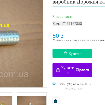
виробник Дорожня кар
В наявності
Код:
17131167850
50 ₴
Мінімальна сума замовлення на с
Купити
Купити
з
+380 (95) 617-17-30
Олександр