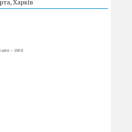
та, Харків
айті — 100 ₴