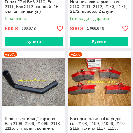
Ролик ГРМ ВАЗ 2110, Ваз
Наконечники кермові ваз
2111, Ваз 2112 опорний (16
2110, 2111, 2112, 2170, 2171,
клапанний двигун)
2172, приора, 2 штуки
(виробник Finwhale,
В наявності
Готово до відправки
Німеччина)
500
800
₴
₴
666,67 ₴
1 066,67 ₴
Купити
Купити
–25%
–25%
Шланг вентиляції картера
Колодки гальмівні передні
Ваз 2108, 2109, 21099, 2113-
ваз 2108, 2109, 21099, 2110-
2115, витяжний, великий,
2115, калина 1117, 1118,
нижній
1119, приора 2170 (Raf,