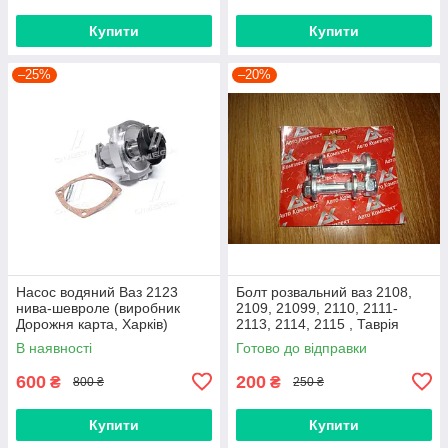
Купити
Купити
–25%
–20%
Насос водяний Ваз 2123
Болт розвальний ваз 2108,
нива-шевроле (виробник
2109, 21099, 2110, 2111-
Дорожня карта, Харків)
2113, 2114, 2115 , Таврія
М12х60, стойки передньої
В наявності
Готово до відправки
(Авто Комплект)
600
200
₴
₴
800 ₴
250 ₴
Купити
Купити