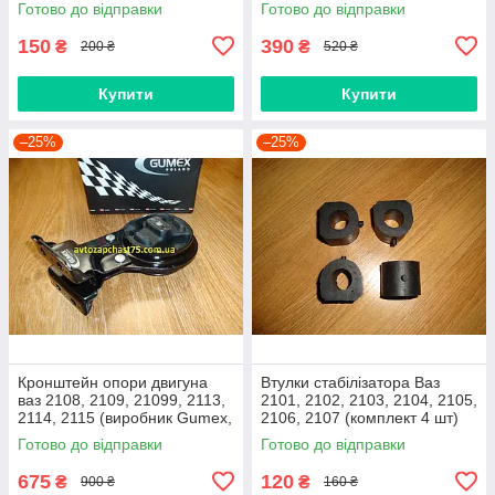
Готово до відправки
Готово до відправки
Латвія)
150
390
₴
₴
200 ₴
520 ₴
Купити
Купити
–25%
–25%
Кронштейн опори двигуна
Втулки стабілізатора Ваз
ваз 2108, 2109, 21099, 2113,
2101, 2102, 2103, 2104, 2105,
2114, 2115 (виробник Gumex,
2106, 2107 (комплект 4 шт)
Польща)
виробник Gumex, Польща
Готово до відправки
Готово до відправки
675
120
₴
₴
900 ₴
160 ₴