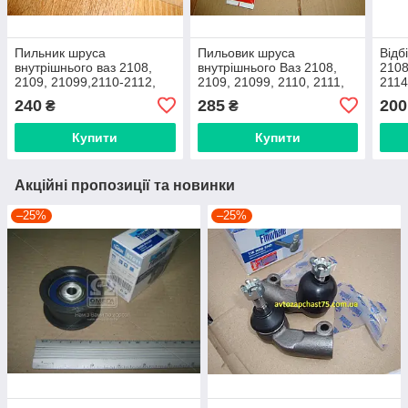
Пильник шруса
Пильовик шруса
Відб
внутрішнього ваз 2108,
внутрішнього Ваз 2108,
2108
2109, 21099,2110-2112,
2109, 21099, 2110, 2111,
2114
2113, 2114, 2115 (Ert,
2112, 2113, 2114, 2115,
штук
240
285
200
₴
₴
Іспанія)
приора 2170, 2171, 2172,
(Укр
калина 1117-1119
Купити
Купити
Акційні пропозиції та новинки
–25%
–25%