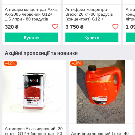
Антифріз концентрат Axxis
Антифриз-концентрат
Ант
Ax-2085 червоний G12+
Brexol 20 кг -80 градусів
конц
1,5 літри - 80 градусів
(концентрат) G12 +
літр
(Axxis, Польща)
(вир
320
3 750
1 0
₴
₴
Купити
Купити
Акційні пропозиції та новинки
–12%
–10%
Антифриз Axxis червоний, 20
літрів, G12 + (концентрат -80
Антифриз червоний Luxe -40,