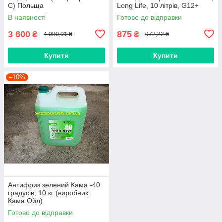
C) Польща
Long Life, 10 літрів, G12+
В наявності
Готово до відправки
3 600
875
₴
₴
4 090,91 ₴
972,22 ₴
Купити
Купити
–10%
Антифриз зелений Кама -40
градусів, 10 кг (виробник
Кама Ойл)
Готово до відправки