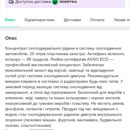
Доступна доставка
Опис
Характеристики
Доставка
Оплата
Умови п
Опис
Концентрат охолоджувальної рідини в систему охолодження
автомобілів. 20 літрів пластикова каністра. Антифриз зеленого
кольору — 80 градусів. Лінійка антифризів AXXIS ECO —
професійний високоякісний концентрат. Забезпечує
максимальний захист від корозії, кавітації та відкладення
солей усієї системи охолодження двигуна. Рекомендується
використовувати в системах із радіаторами будь-яких типів. У
зимовий період захищає систему охолодження від
замерзання, а літнє від перегрівання. Безпечний для виробів з
алюмінію, міді, чавуну та інших кольорових і чорних металів,
неагресивний до гумових виробів і пластику. Не містить амінів,
фосфатів, силікатів і нітритів. Продукт під час змішування з
водою стає охолоджувальною рідиною двигунів внутрішнього
згоряння (легкових машин, фургонів, вантажівок, будівельної
техніки, сільгосптехніки).