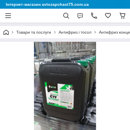
Інтернет-магазин avtozapchast75.com.ua
Товари та послуги
Антифриз і тосол
Антифриз концен