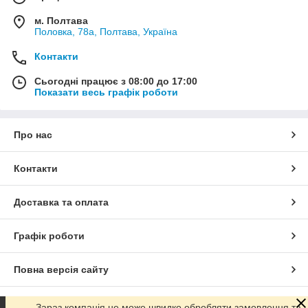
м. Полтава
Половка, 78а, Полтава, Україна
Контакти
Сьогодні працює з 08:00 до 17:00
Показати весь графік роботи
Про нас
Контакти
Доставка та оплата
Графік роботи
Повна версія сайту
Сайт створено на маркетплейсі
Prom.ua
Зараз компанія не може швидко обробляти замовлення та