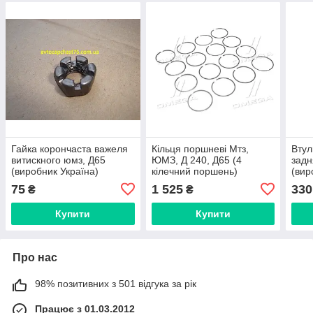
Гайка корончаста важеля
Кільця поршневі Мтз,
Втул
витискного юмз, Д65
ЮМЗ, Д 240, Д65 (4
задн
(виробник Україна)
кілечний поршень)
(вир
комплект 16 штук
Укра
75
1 525
330
₴
₴
(виробник Rider)
Купити
Купити
Про нас
98% позитивних з 501 відгука за рік
Працює з 01.03.2012