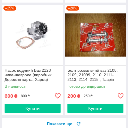
–25%
–20%
Насос водяний Ваз 2123
Болт розвальний ваз 2108,
нива-шевроле (виробник
2109, 21099, 2110, 2111-
Дорожня карта, Харків)
2113, 2114, 2115 , Таврія
М12х60, стойки передньої
В наявності
Готово до відправки
(Авто Комплект)
600
200
₴
₴
800 ₴
250 ₴
Купити
Купити
Показати ще