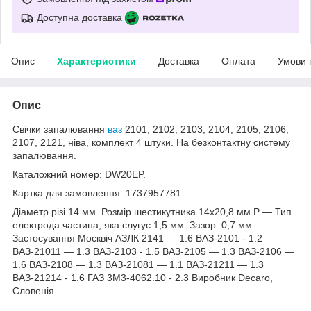
Доступна доставка
Опис
Характеристики
Доставка
Оплата
Умови 
Опис
Свічки запалювання
ваз
2101, 2102, 2103, 2104, 2105, 2106,
2107, 2121, ніва, комплект 4 штуки. На безконтактну систему
запалювання.
Каталожний номер: DW20EP.
Картка для замовлення: 1737957781.
Діаметр різі 14 мм. Розмір шестикутника 14х20,8 мм P — Тип
електрода частина, яка слугує 1,5 мм. Зазор: 0,7 мм
Застосування Москвіч АЗЛК 2141 — 1.6 ВАЗ-2101 - 1.2
ВАЗ-21011 — 1.3 ВАЗ-2103 - 1.5 ВАЗ-2105 — 1.3 ВАЗ-2106 —
1.6 ВАЗ-2108 — 1.3 ВАЗ-21081 — 1.1 ВАЗ-21211 — 1.3
ВАЗ-21214 - 1.6 ГАЗ 3M3-4062.10 - 2.3 Виробник Decaro,
Словенія.