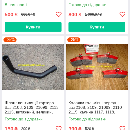
(виробник Finwhale,
В наявності
Готово до відправки
Німеччина)
500
800
₴
₴
666,67 ₴
1 066,67 ₴
Купити
Купити
–25%
–25%
Шланг вентиляції картера
Колодки гальмівні передні
Ваз 2108, 2109, 21099, 2113-
ваз 2108, 2109, 21099, 2110-
2115, витяжний, великий,
2115, калина 1117, 1118,
нижній
1119, приора 2170 (Raf,
Готово до відправки
Готово до відправки
Латвія)
150
390
₴
₴
200 ₴
520 ₴