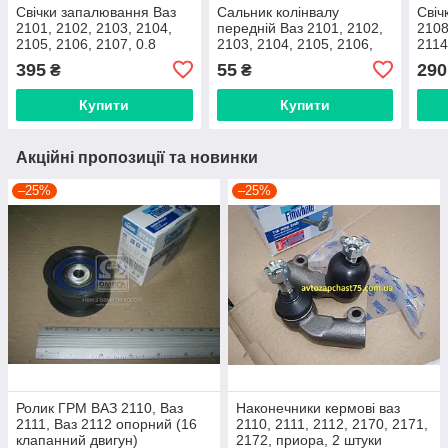
Свічки запалювання Ваз
Сальник колінвалу
Свіч
2101, 2102, 2103, 2104,
передній Ваз 2101, 2102,
2108
2105, 2106, 2107, 0.8
2103, 2104, 2105, 2106,
2114
проміжків, б/к
2107, 2121, 21213, 21214,
штук
395
55
290
₴
₴
запалювання, комплект 4
2123 нива-шевроле
шт. (Denso)
(виробник Rider)
Купити
Купити
Акційні пропозиції та новинки
–25%
–25%
Ролик ГРМ ВАЗ 2110, Ваз
Наконечники кермові ваз
2111, Ваз 2112 опорний (16
2110, 2111, 2112, 2170, 2171,
клапанний двигун)
2172, приора, 2 штуки