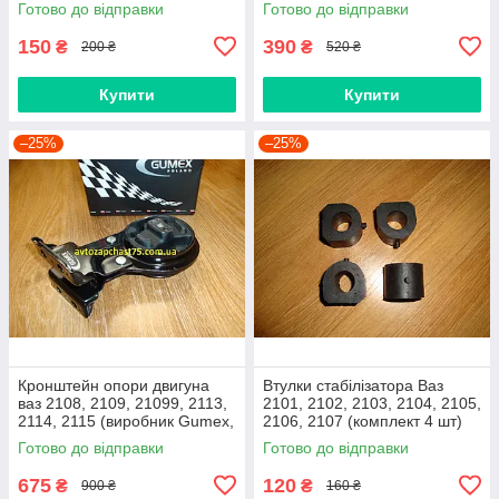
Готово до відправки
Готово до відправки
Латвія)
150
390
₴
₴
200 ₴
520 ₴
Купити
Купити
–25%
–25%
Кронштейн опори двигуна
Втулки стабілізатора Ваз
ваз 2108, 2109, 21099, 2113,
2101, 2102, 2103, 2104, 2105,
2114, 2115 (виробник Gumex,
2106, 2107 (комплект 4 шт)
Польща)
виробник Gumex, Польща
Готово до відправки
Готово до відправки
675
120
₴
₴
900 ₴
160 ₴