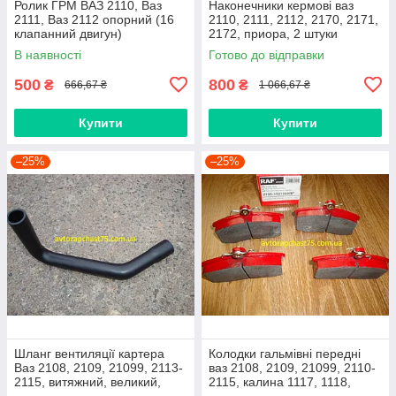
Ролик ГРМ ВАЗ 2110, Ваз
Наконечники кермові ваз
2111, Ваз 2112 опорний (16
2110, 2111, 2112, 2170, 2171,
клапанний двигун)
2172, приора, 2 штуки
(виробник Finwhale,
В наявності
Готово до відправки
Німеччина)
500
800
₴
₴
666,67 ₴
1 066,67 ₴
Купити
Купити
–25%
–25%
Шланг вентиляції картера
Колодки гальмівні передні
Ваз 2108, 2109, 21099, 2113-
ваз 2108, 2109, 21099, 2110-
2115, витяжний, великий,
2115, калина 1117, 1118,
нижній
1119, приора 2170 (Raf,