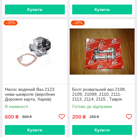
Купити
Купити
–25%
–20%
Насос водяний Ваз 2123
Болт розвальний ваз 2108,
нива-шевроле (виробник
2109, 21099, 2110, 2111-
Дорожня карта, Харків)
2113, 2114, 2115 , Таврія
М12х60, стойки передньої
В наявності
Готово до відправки
(Авто Комплект)
600
200
₴
₴
800 ₴
250 ₴
Купити
Купити