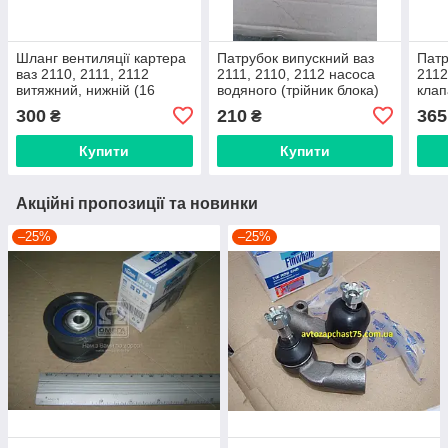
Шланг вентиляції картера
Патрубок випускний ваз
Патр
ваз 2110, 2111, 2112
2111, 2110, 2112 насоса
2112
витяжний, нижній (16
водяного (трійник блока)
клап
клапанні двигуни)
Дорожня карта, Харків
(Дор
300
210
365
₴
₴
виробник дорожня карта,
Україна
Купити
Купити
Акційні пропозиції та новинки
–25%
–25%