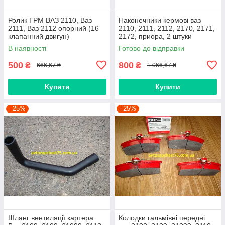
Ролик ГРМ ВАЗ 2110, Ваз
Наконечники кермові ваз
2111, Ваз 2112 опорний (16
2110, 2111, 2112, 2170, 2171,
клапанний двигун)
2172, приора, 2 штуки
(виробник Finwhale,
В наявності
Готово до відправки
Німеччина)
500
800
₴
₴
666,67 ₴
1 066,67 ₴
Купити
Купити
–25%
–25%
Шланг вентиляції картера
Колодки гальмівні передні