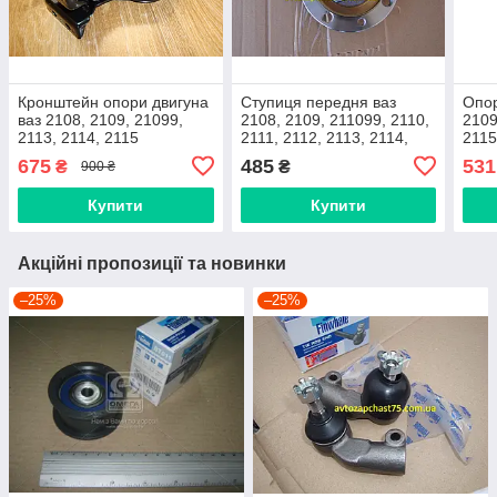
Кронштейн опори двигуна
Ступиця передня ваз
Опор
ваз 2108, 2109, 21099,
2108, 2109, 211099, 2110,
2109
2113, 2114, 2115
2111, 2112, 2113, 2114,
2115
(виробник Gumex,
2115 ( Дорожня карта,
Укра
675
485
531
₴
₴
900 ₴
Польща)
Харків)
Купити
Купити
Акційні пропозиції та новинки
–25%
–25%