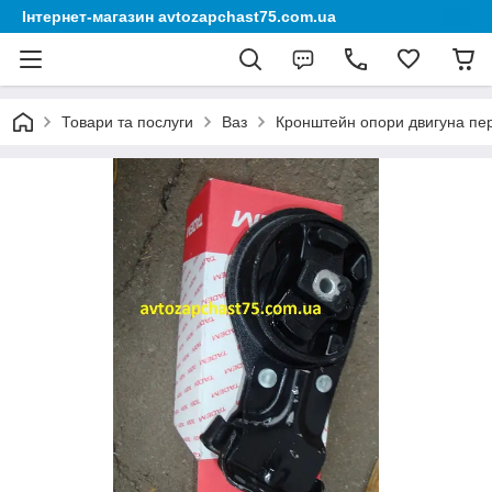
Інтернет-магазин avtozapchast75.com.ua
Товари та послуги
Ваз
Кронштейн опори двигуна пере