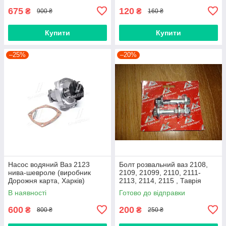
675
120
₴
₴
900 ₴
160 ₴
Купити
Купити
–25%
–20%
Насос водяний Ваз 2123
Болт розвальний ваз 2108,
нива-шевроле (виробник
2109, 21099, 2110, 2111-
Дорожня карта, Харків)
2113, 2114, 2115 , Таврія
М12х60, стойки передньої
В наявності
Готово до відправки
(Авто Комплект)
600
200
₴
₴
800 ₴
250 ₴