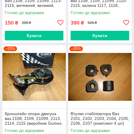
Ваз 2108, 2109, 21099, 2113-
ваз 2108, 2109, 21099, 2110-
2115, витяжний, великий,
2115, калина 1117, 1118,
нижній
1119, приора 2170 (Raf,
Готово до відправки
Готово до відправки
Латвія)
150
390
₴
₴
200 ₴
520 ₴
Купити
Купити
–25%
–25%
Кронштейн опори двигуна
Втулки стабілізатора Ваз
ваз 2108, 2109, 21099, 2113,
2101, 2102, 2103, 2104, 2105,
2114, 2115 (виробник Gumex,
2106, 2107 (комплект 4 шт)
Польща)
виробник Gumex, Польща
Готово до відправки
Готово до відправки