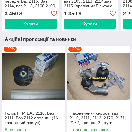
передні Ваз 2115, Ваз
ваз 2109, 2113, 2114,ваз
2108
2114, ваз 2113, 2108,2109,
2115 (провідник Finwhale,
2114
21099 комплект 2 штуки
Німеччина)
штук
3 450
1 350
2 2
₴
₴
Rider, Угорщина
Уго
Купити
Купити
Акційні пропозиції та новинки
–25%
–25%
Ролик ГРМ ВАЗ 2110, Ваз
Наконечники кермові ваз
2111, Ваз 2112 опорний (16
2110, 2111, 2112, 2170, 2171,
клапанний двигун)
2172, приора, 2 штуки
(виробник Finwhale,
В наявності
Готово до відправки
Німеччина)