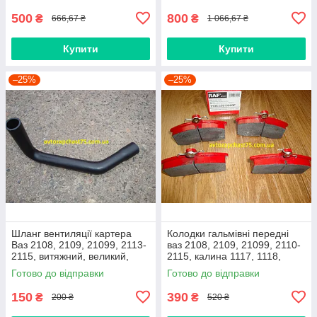
500
800
₴
₴
666,67 ₴
1 066,67 ₴
Купити
Купити
–25%
–25%
Шланг вентиляції картера
Колодки гальмівні передні
Ваз 2108, 2109, 21099, 2113-
ваз 2108, 2109, 21099, 2110-
2115, витяжний, великий,
2115, калина 1117, 1118,
нижній
1119, приора 2170 (Raf,
Готово до відправки
Готово до відправки
Латвія)
150
390
₴
₴
200 ₴
520 ₴