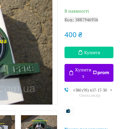
В наявності
Код:
3887946936
400 ₴
Купити
Купити
з
+380 (95) 617-17-30
Олександр