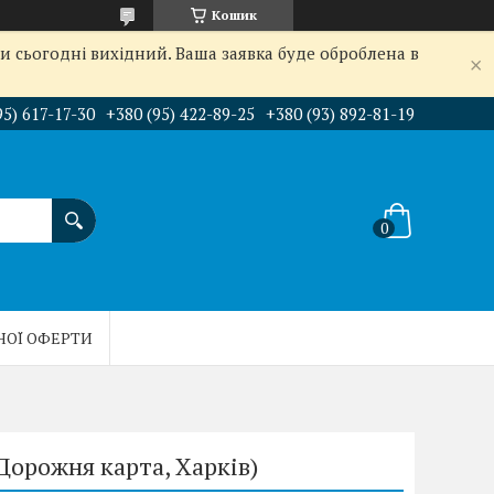
Кошик
и сьогодні вихідний. Ваша заявка буде оброблена в
95) 617-17-30
+380 (95) 422-89-25
+380 (93) 892-81-19
НОЇ ОФЕРТИ
орожня карта, Харків)