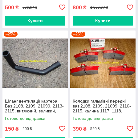
500
800
₴
₴
666,67 ₴
1 066,67 ₴
Купити
Купити
–25%
–25%
Шланг вентиляції картера
Колодки гальмівні передні
Ваз 2108, 2109, 21099, 2113-
ваз 2108, 2109, 21099, 2110-
2115, витяжний, великий,
2115, калина 1117, 1118,
нижній
1119, приора 2170 (Raf,
Готово до відправки
Готово до відправки
Латвія)
150
390
₴
₴
200 ₴
520 ₴