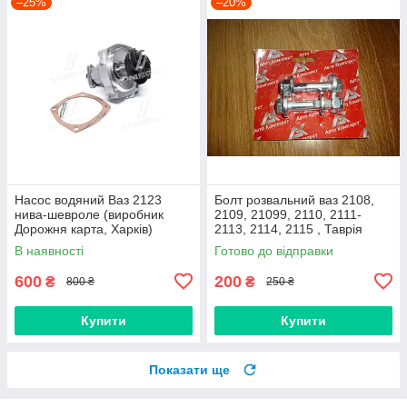
–25%
–20%
Насос водяний Ваз 2123
Болт розвальний ваз 2108,
нива-шевроле (виробник
2109, 21099, 2110, 2111-
Дорожня карта, Харків)
2113, 2114, 2115 , Таврія
М12х60, стойки передньої
В наявності
Готово до відправки
(Авто Комплект)
600
200
₴
₴
800 ₴
250 ₴
Купити
Купити
Показати ще