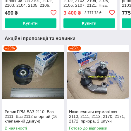
головний ваз 2101, 2102,
2102, 2103, 2104, 2105,
робо
2103, 2104, 2105, 2106,
2106, 2107, 2121, Ніва,
2103
2107, 2121 (Rider,
2130 (виробник Valeo)
2107
490
3 400
775
₴
₴
3 777,78 ₴
Угорщина)
(вир
Купити
Купити
Акційні пропозиції та новинки
–25%
–25%
Ролик ГРМ ВАЗ 2110, Ваз
Наконечники кермові ваз
2111, Ваз 2112 опорний (16
2110, 2111, 2112, 2170, 2171,
клапанний двигун)
2172, приора, 2 штуки
(виробник Finwhale,
В наявності
Готово до відправки
Німеччина)