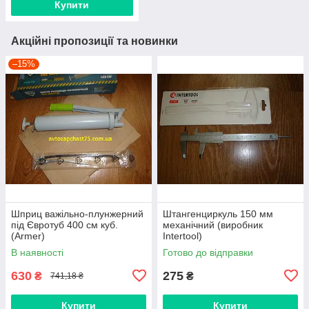
Купити
Акційні пропозиції та новинки
–15%
Шприц важільно-плунжерний
Штангенциркуль 150 мм
під Євротуб 400 см куб.
механічний (виробник
(Armer)
Intertool)
В наявності
Готово до відправки
630
275
₴
₴
741,18 ₴
Купити
Купити