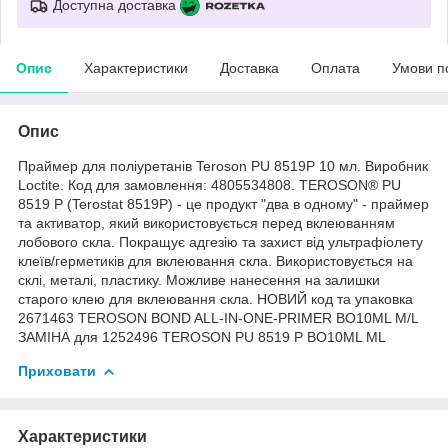
Доступна доставка
Опис
Характеристики
Доставка
Оплата
Умови п
Опис
Праймер для поліуретанів Teroson PU 8519P 10 мл. Виробник
Loctite. Код для замовлення: 4805534808. TEROSON® PU
8519 P (Terostat 8519P) - це продукт "два в одному" - праймер
та активатор, який використовується перед вклеюванням
лобового скла. Покращує адгезію та захист від ультрафіолету
клеїв/герметиків для вклеювання скла. Використовується на
склі, металі, пластику. Можливе нанесення на залишки
старого клею для вклеювання скла. НОВИЙ код та упаковка
2671463 TEROSON BOND ALL-IN-ONE-PRIMER BO10ML M/L
ЗАМІНА для 1252496 TEROSON PU 8519 P BO10ML ML
Приховати
Характеристики