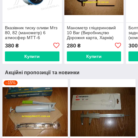
Вказівник тиску оливи Мтз
Манометр гліцериновий
Болт
80, 82 (манометр) 6
10 Bar (Виробництво
задн
атмосфер МТТ-6
Дорожня карта, Харків)
(ком
(підключення мама)
виро
380
280
300
₴
₴
виробник Дорожня карта,
Харк
Харків
Купити
Купити
Акційні пропозиції та новинки
–15%